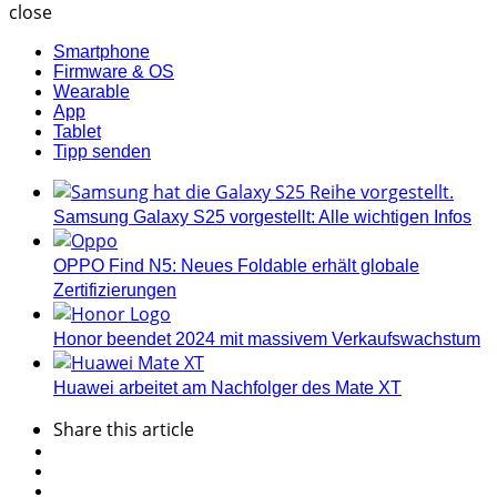
close
Smartphone
Firmware & OS
Wearable
App
Tablet
Tipp senden
Samsung Galaxy S25 vorgestellt: Alle wichtigen Infos
OPPO Find N5: Neues Foldable erhält globale
Zertifizierungen
Honor beendet 2024 mit massivem Verkaufswachstum
Huawei arbeitet am Nachfolger des Mate XT
Share
this article