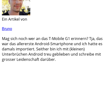
Ein Artikel von
Bruno
Mag sich noch wer an das T-Mobile G1 erinnern? Tja, das
war das allererste Android-Smartphone und ich hatte es
damals importiert. Seither bin ich mit (kleinen)
Unterbrüchen Android treu geblieben und schreibe mit
grosser Leidenschaft darüber.
Androidblog.ch informiert zuverlässig seit 14 Jahren
täglich rund um das Thema Android. Hier findest du
News, Tests und spannende Hintergründe.
Samsung Galaxy S25 vorgestellt: Alle wichtigen Infos
OPPO Find N5: Neues Foldable erhält globale