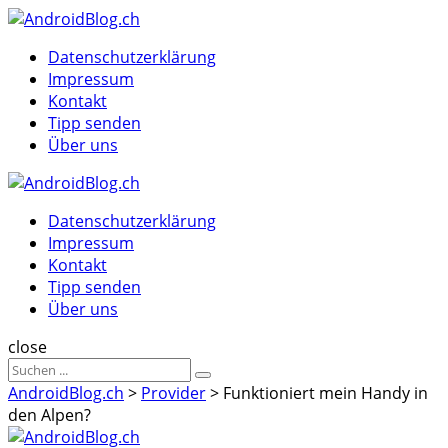
Menu
Suche
Menu
Datenschutzerklärung
Impressum
Kontakt
Tipp senden
Über uns
AndroidBlog.ch
Datenschutzerklärung
Impressum
Kontakt
Tipp senden
Über uns
Suche
close
Sucheergebnisse
Suche
für
AndroidBlog.ch
>
Provider
>
Funktioniert mein Handy in
den Alpen?
AndroidBlog.ch