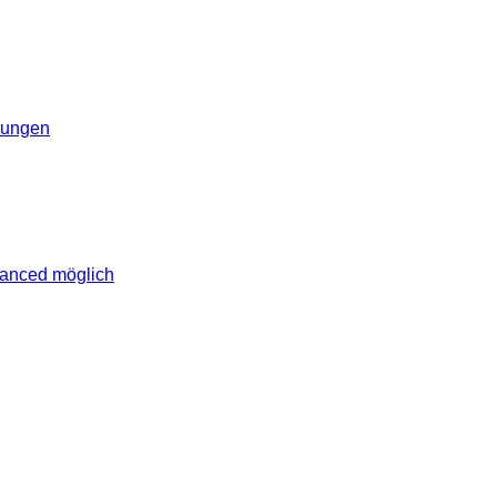
erungen
vanced möglich
lich rund um das Thema Android. Hier findest du News, Test
erungen