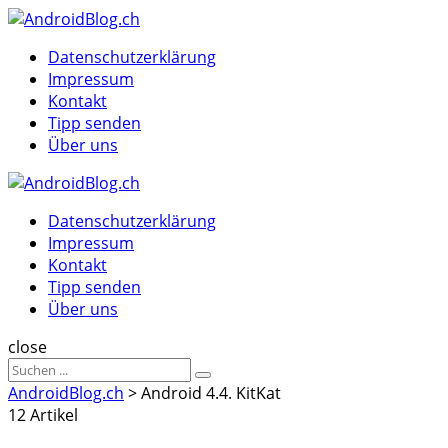
Menu
Suche
Menu
Datenschutzerklärung
Impressum
Kontakt
Tipp senden
Über uns
AndroidBlog.ch
Datenschutzerklärung
Impressum
Kontakt
Tipp senden
Über uns
Suche
close
Sucheergebnisse
Suche
für
AndroidBlog.ch
>
Android 4.4. KitKat
12 Artikel