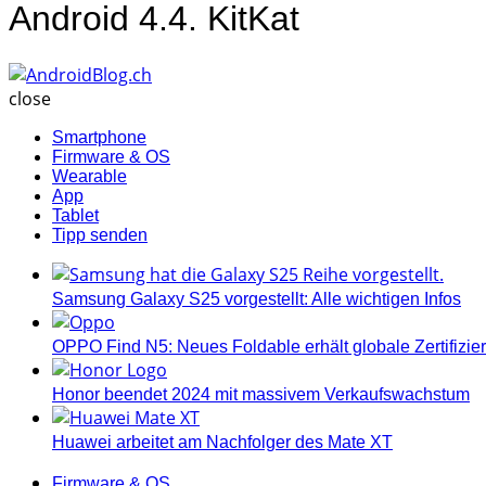
Android 4.4. KitKat
AndroidBlog.ch
close
Smartphone
Firmware & OS
Wearable
App
Tablet
Tipp senden
Samsung Galaxy S25 vorgestellt: Alle wichtigen Infos
OPPO Find N5: Neues Foldable erhält globale Zertifizi
Honor beendet 2024 mit massivem Verkaufswachstum
Huawei arbeitet am Nachfolger des Mate XT
Categories
Firmware & OS