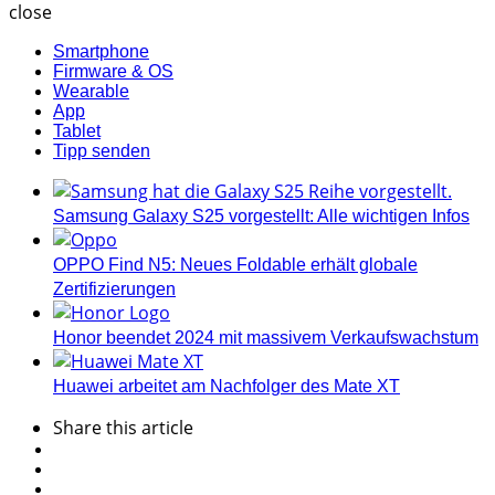
close
Smartphone
Firmware & OS
Wearable
App
Tablet
Tipp senden
Samsung Galaxy S25 vorgestellt: Alle wichtigen Infos
OPPO Find N5: Neues Foldable erhält globale
Zertifizierungen
Honor beendet 2024 mit massivem Verkaufswachstum
Huawei arbeitet am Nachfolger des Mate XT
Share
this article