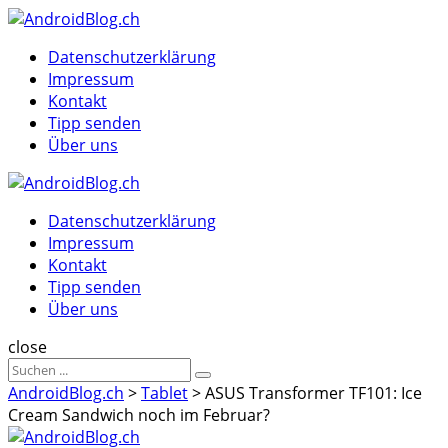
Menu
Suche
Menu
Datenschutzerklärung
Impressum
Kontakt
Tipp senden
Über uns
AndroidBlog.ch
Datenschutzerklärung
Impressum
Kontakt
Tipp senden
Über uns
Suche
close
Sucheergebnisse
Suche
für
AndroidBlog.ch
>
Tablet
>
ASUS Transformer TF101: Ice
Cream Sandwich noch im Februar?
AndroidBlog.ch