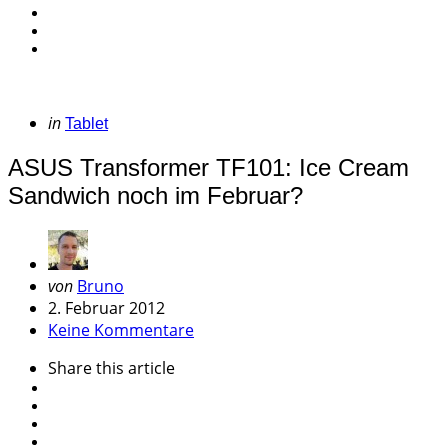
Categories
Posted
in
Tablet
in
ASUS Transformer TF101: Ice Cream
Sandwich noch im Februar?
Geschrieben
von
Bruno
von
2. Februar 2012
Keine Kommentare
Share
this article