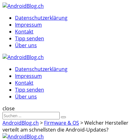
Menu
Suche
Menu
Datenschutzerklärung
Impressum
Kontakt
Tipp senden
Über uns
AndroidBlog.ch
Datenschutzerklärung
Impressum
Kontakt
Tipp senden
Über uns
Suche
close
Sucheergebnisse
Suche
für
AndroidBlog.ch
>
Firmware & OS
>
Welcher Hersteller
verteilt am schnellsten die Android-Updates?
AndroidBlog.ch