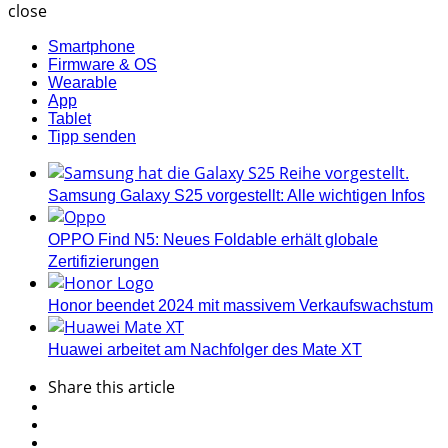
close
Smartphone
Firmware & OS
Wearable
App
Tablet
Tipp senden
Samsung Galaxy S25 vorgestellt: Alle wichtigen Infos
OPPO Find N5: Neues Foldable erhält globale
Zertifizierungen
Honor beendet 2024 mit massivem Verkaufswachstum
Huawei arbeitet am Nachfolger des Mate XT
Share
this article