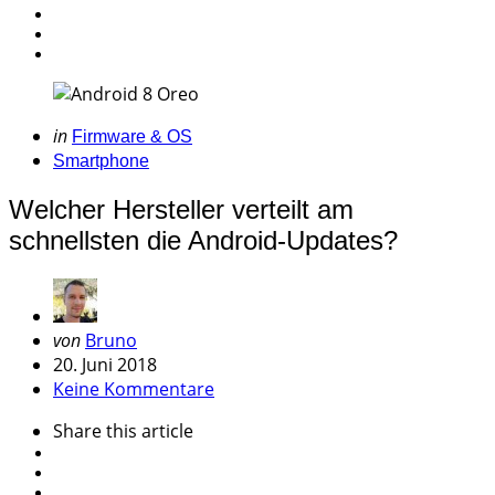
Categories
Posted
in
Firmware & OS
in
Smartphone
Welcher Hersteller verteilt am
schnellsten die Android-Updates?
Geschrieben
von
Bruno
von
20. Juni 2018
Keine Kommentare
Share
this article