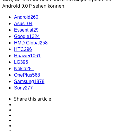
Android 9.0 P sehen können.
Android
260
Asus
104
Essential
29
Google
1324
HMD Global
258
HTC
296
Huawei
1061
LG
395
Nokia
281
OnePlus
568
Samsung
1878
Sony
277
Share
this article