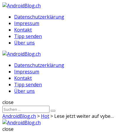
Menu
Suche
Menu
Datenschutzerklärung
Impressum
Kontakt
Tipp senden
Über uns
AndroidBlog.ch
Datenschutzerklärung
Impressum
Kontakt
Tipp senden
Über uns
Suche
close
Sucheergebnisse
Suche
für
AndroidBlog.ch
>
Hot
>
Lese jetzt weiter auf vybe…
AndroidBlog.ch
close