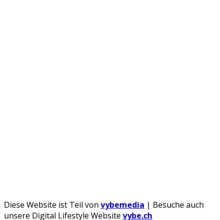
Androidblog.ch informiert zuverlässig seit 14 Jahren
täglich rund um das Thema Android. Hier findest du
News, Tests und spannende Hintergründe.
Samsung Galaxy S25 vorgestellt: Alle wichtigen
Infos
OPPO Find N5: Neues Foldable erhält globale
Zertifizierungen
Honor beendet 2024 mit massivem
Verkaufswachstum
Über uns
Tipp senden
Kontakt
Datenschutzerklärung
Impressum
Diese Website ist Teil von
vybemedia
| Besuche auch
unsere Digital Lifestyle Website
vybe.ch