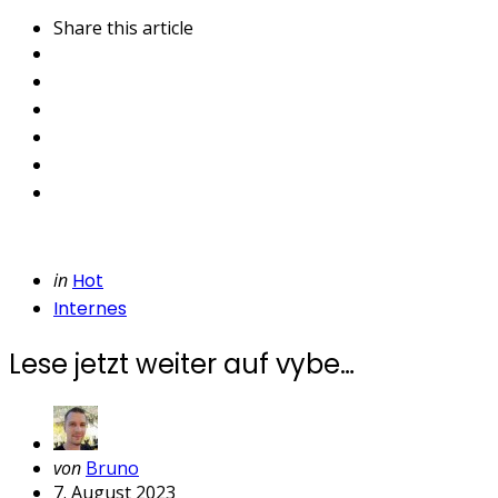
Share
this article
Categories
Posted
in
Hot
in
Internes
Lese jetzt weiter auf vybe…
Geschrieben
von
Bruno
von
7. August 2023