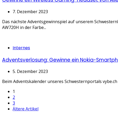
7. Dezember 2023
Das nächste Adventsgewinnspiel auf unserem Schwesternbl
AW720H in der Farbe...
Categories
Internes
Adventsverlosung: Gewinne ein Nokia-Smartp
5. Dezember 2023
Beim Adventskalender unseres Schwesternportals vybe.ch g
Seitennummerierung
1
2
der
3
Ältere Artikel
Beiträge