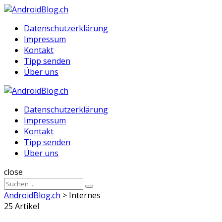
Menu
Suche
Menu
Datenschutzerklärung
Impressum
Kontakt
Tipp senden
Über uns
AndroidBlog.ch
Datenschutzerklärung
Impressum
Kontakt
Tipp senden
Über uns
Suche
close
Sucheergebnisse
Suche
für
AndroidBlog.ch
>
Internes
25 Artikel