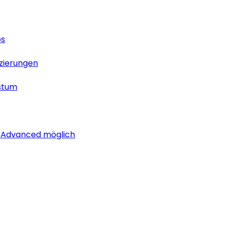
os
izierungen
stum
i Advanced möglich
lich rund um das Thema Android. Hier findest du News, Test
os
izierungen
stum