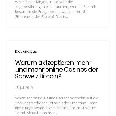
Wenn Sie anfangen, in die Welt der
Kryptowährungen einzutauchen, werden Sie sich
bestimmt die Frage stellen, was besser ist:
Ethereum oder Bitcoin? Das ist...
Categories
Dies und Das
Warum aktzeptieren mehr
und mehr online Casinos der
Schweiz Bitcoin?
15. Juli 2019
Schweizer online Casinos setzen vermehrt auf die
Zahlungsmethoden Bitcoin oder Ethereum. Denn
diese Kryptowährungen sind im Jahr 2021 voll im
Trend. Aktuell kann man...