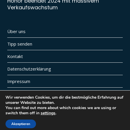
Honor beendet 2024 mit massivem
Verkaufswachstum
Über uns
Tipp senden
Kontakt
Datenschutzerklärung
Impressum
Wir verwenden Cookies, um dir die bestmögliche Erfahrung auf
unserer Website zu bieten.
You can find out more about which cookies we are using or
Diese Website ist Teil von
vybemedia
| Besuche auch
switch them off in
settings
.
unsere Digital Lifestyle Website
vybe.ch
Akzeptieren