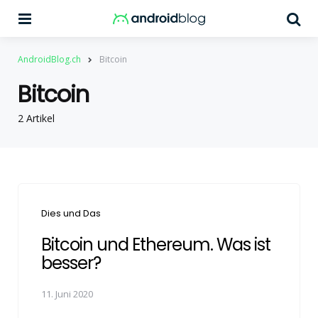
Menu
Su
AndroidBlog.ch
Bitcoin
Bitcoin
2 Artikel
Categories
Dies und Das
Bitcoin und Ethereum. Was ist
besser?
11. Juni 2020