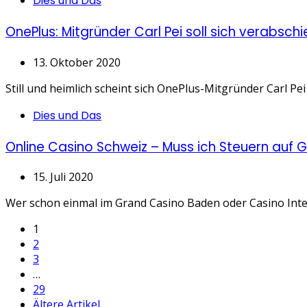
Dies und Das
OnePlus: Mitgründer Carl Pei soll sich verabsc
13. Oktober 2020
Still und heimlich scheint sich OnePlus-Mitgründer Carl Pe
Categories
Dies und Das
Online Casino Schweiz – Muss ich Steuern auf 
15. Juli 2020
Wer schon einmal im Grand Casino Baden oder Casino Inte
Seitennummerierung
1
2
der
3
…
Beiträge
29
Ältere Artikel