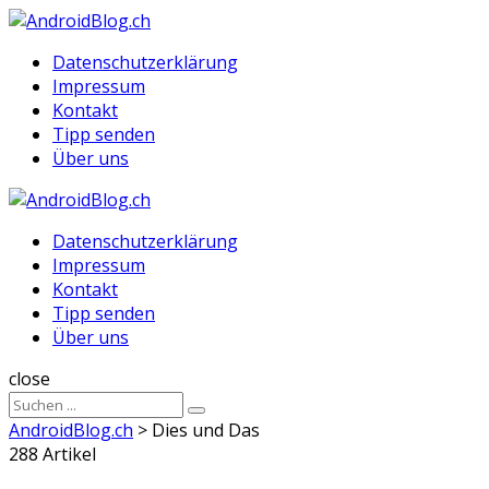
Menu
Suche
Menu
Datenschutzerklärung
Impressum
Kontakt
Tipp senden
Über uns
AndroidBlog.ch
Datenschutzerklärung
Impressum
Kontakt
Tipp senden
Über uns
Suche
close
Sucheergebnisse
Suche
für
AndroidBlog.ch
>
Dies und Das
288 Artikel