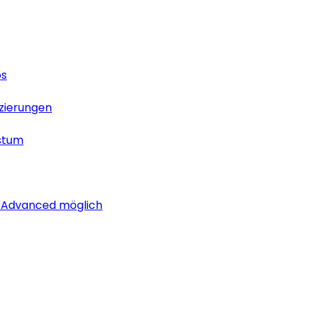
os
izierungen
stum
i Advanced möglich
lich rund um das Thema Android. Hier findest du News, Test
os
izierungen