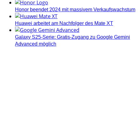
Honor beendet 2024 mit massivem Verkaufswachstum
Huawei arbeitet am Nachfolger des Mate XT
Galaxy S25-Serie: Gratis-Zugang zu Google Gemini
Advanced möglich
Androidblog.ch informiert zuverlässig seit 14 Jahren
täglich rund um das Thema Android. Hier findest du
News, Tests und spannende Hintergründe.
Samsung Galaxy S25 vorgestellt: Alle wichtigen Infos
OPPO Find N5: Neues Foldable erhält globale
Zertifizierungen
Honor beendet 2024 mit massivem Verkaufswachstum
Über uns
Tipp senden
Kontakt