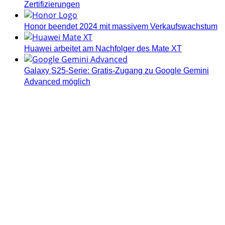
Zertifizierungen
Honor beendet 2024 mit massivem Verkaufswachstum
Huawei arbeitet am Nachfolger des Mate XT
Galaxy S25-Serie: Gratis-Zugang zu Google Gemini
Advanced möglich
Androidblog.ch informiert zuverlässig seit 14 Jahren
täglich rund um das Thema Android. Hier findest du
News, Tests und spannende Hintergründe.
Samsung Galaxy S25 vorgestellt: Alle wichtigen Infos
OPPO Find N5: Neues Foldable erhält globale
Zertifizierungen
Honor beendet 2024 mit massivem Verkaufswachstum
Über uns
Tipp senden