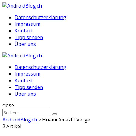
Menu
Suche
Menu
Datenschutzerklärung
Impressum
Kontakt
Tipp senden
Über uns
AndroidBlog.ch
Datenschutzerklärung
Impressum
Kontakt
Tipp senden
Über uns
Suche
close
Sucheergebnisse
Suche
für
AndroidBlog.ch
>
Huami Amazfit Verge
2 Artikel