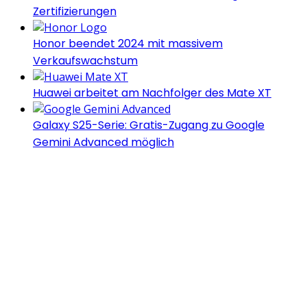
Zertifizierungen
Honor beendet 2024 mit massivem
Verkaufswachstum
Huawei arbeitet am Nachfolger des Mate XT
Galaxy S25-Serie: Gratis-Zugang zu Google
Gemini Advanced möglich
Androidblog.ch informiert zuverlässig seit 14 Jahren
täglich rund um das Thema Android. Hier findest du
News, Tests und spannende Hintergründe.
Samsung Galaxy S25 vorgestellt: Alle wichtigen
Infos
OPPO Find N5: Neues Foldable erhält globale
Zertifizierungen