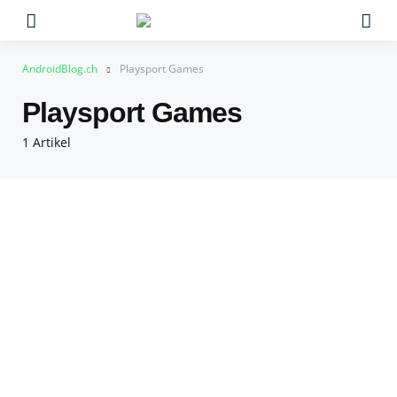
Menu
Su
AndroidBlog.ch
Playsport Games
Playsport Games
1 Artikel