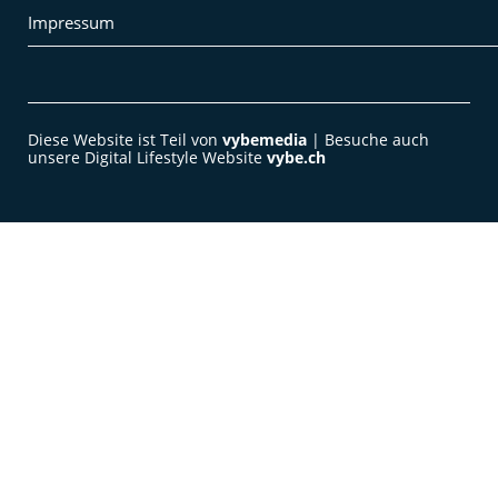
Impressum
Diese Website ist Teil von
vybemedia
| Besuche auch
unsere Digital Lifestyle Website
vybe.ch