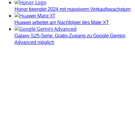
Honor beendet 2024 mit massivem Verkaufswachstum
Huawei arbeitet am Nachfolger des Mate XT
Galaxy S25-Serie: Gratis-Zugang zu Google Gemini
Advanced möglich
Androidblog.ch informiert zuverlässig seit 14 Jahren
täglich rund um das Thema Android. Hier findest du
News, Tests und spannende Hintergründe.
Samsung Galaxy S25 vorgestellt: Alle wichtigen Infos
OPPO Find N5: Neues Foldable erhält globale
Zertifizierungen
Honor beendet 2024 mit massivem Verkaufswachstum
Über uns
Tipp senden
Kontakt