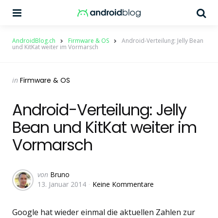
Menu
Su
AndroidBlog.ch
Firmware & OS
Android-Verteilung: Jelly Bean
und KitKat weiter im Vormarsch
Categories
Posted
in
Firmware & OS
in
Android-Verteilung: Jelly
Bean und KitKat weiter im
Vormarsch
Geschrieben
von
Bruno
13. Januar 2014
Keine Kommentare
von
Google hat wieder einmal die aktuellen Zahlen zur