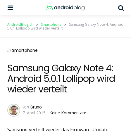
Menu
Su
AndroidBlog.ch
Smartphone
Samsung Galaxy Note 4: Android
5.0.1 Lollipop wird wieder verteilt
Categories
Posted
in
Smartphone
in
Samsung Galaxy Note 4:
Android 5.0.1 Lollipop wird
wieder verteilt
Geschrieben
von
Bruno
7. April 2015
Keine Kommentare
von
Samsung verteilt wieder das Firmware-Update