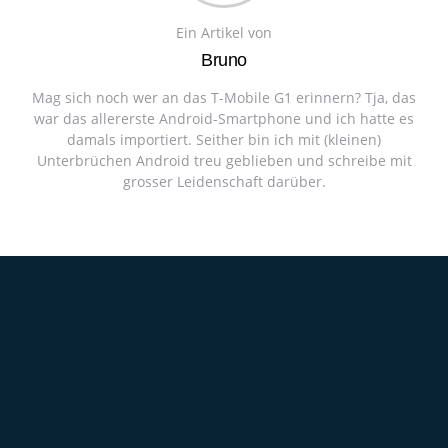
Ein Artikel von
Bruno
Mag sich noch wer an das T-Mobile G1 erinnern? Tja, das
war das allererste Android-Smartphone und ich hatte es
damals importiert. Seither bin ich mit (kleinen)
Unterbrüchen Android treu geblieben und schreibe mit
grosser Leidenschaft darüber.