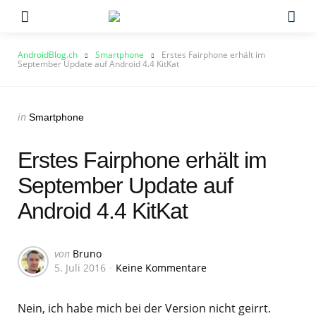
Menu
Su
AndroidBlog.ch
Smartphone
Erstes Fairphone erhält im
September Update auf Android 4.4 KitKat
Categories
Posted
in
Smartphone
in
Erstes Fairphone erhält im
September Update auf
Android 4.4 KitKat
Geschrieben
von
Bruno
5. Juli 2016
Keine Kommentare
von
Nein, ich habe mich bei der Version nicht geirrt.