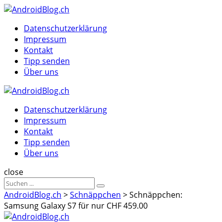
Menu
Suche
Menu
Datenschutzerklärung
Impressum
Kontakt
Tipp senden
Über uns
AndroidBlog.ch
Datenschutzerklärung
Impressum
Kontakt
Tipp senden
Über uns
Suche
close
Sucheergebnisse
Suche
für
AndroidBlog.ch
>
Schnäppchen
>
Schnäppchen:
Samsung Galaxy S7 für nur CHF 459.00
AndroidBlog.ch