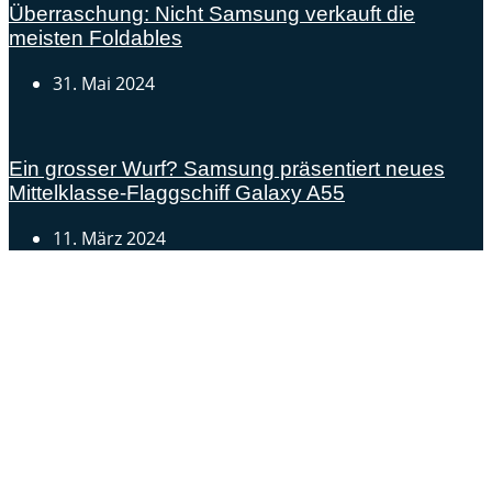
Überraschung: Nicht Samsung verkauft die
meisten Foldables
31. Mai 2024
Ein grosser Wurf? Samsung präsentiert neues
Mittelklasse-Flaggschiff Galaxy A55
11. März 2024
Androidblog.ch informiert zuverlässig seit 14 Jahren
täglich rund um das Thema Android. Hier findest du
News, Tests und spannende Hintergründe.
Samsung Galaxy S25 vorgestellt: Alle wichtigen Infos
OPPO Find N5: Neues Foldable erhält globale
Zertifizierungen
Honor beendet 2024 mit massivem Verkaufswachstum