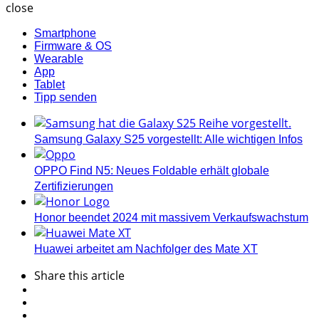
close
Smartphone
Firmware & OS
Wearable
App
Tablet
Tipp senden
Samsung Galaxy S25 vorgestellt: Alle wichtigen Infos
OPPO Find N5: Neues Foldable erhält globale
Zertifizierungen
Honor beendet 2024 mit massivem Verkaufswachstum
Huawei arbeitet am Nachfolger des Mate XT
Share
this article