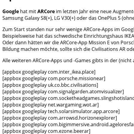
Google
hat mit
ARCore
im letzten Jahr eine neue Augmente
Samsung Galaxy S8(+), LG V30(+) oder das OnePlus 5 (ohne
Zum Start standen nur sehr wenige ARCore-Apps im Google P
Beispielsweise hat das schwedische Einrichtungshaus IKEA m
Oder dann hätten wir die ARCore-App Mission E von Porsch
Bildung machen möchte, sollte sich die Civilisations AR o
Alle weiteren ARCore-Apps und -Games gibts in der (nicht
[appbox googleplay com.inter_ikea.place]
[appbox googleplay com.porsche.missionear]
[appbox googleplay uk.co.bbc.civilisations]
[appbox googleplay com.signalgarden.atomvisualizer]
[appbox googleplay com.socketheadgames.slingshotislan
[appbox googleplay net.wargaming.wot.ar]
[appbox googleplay tech.solarsimulator.app.arcore]
[appbox googleplay com.arrowsd.horizonexplorer]
[appbox googleplay com.bigimmersive.android.ageloresfa
[appbox googleplay com.ezone.beerar]