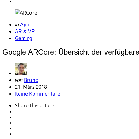
Categories
Posted
in
App
in
AR & VR
Gaming
Google ARCore: Übersicht der verfügba
Geschrieben
von
Bruno
von
21. März 2018
Keine Kommentare
Share
this article