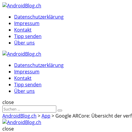
Menu
Suche
Menu
Datenschutzerklärung
Impressum
Kontakt
Tipp senden
Über uns
AndroidBlog.ch
Datenschutzerklärung
Impressum
Kontakt
Tipp senden
Über uns
Suche
close
Sucheergebnisse
Suche
für
AndroidBlog.ch
>
App
>
Google ARCore: Übersicht der ve
AndroidBlog.ch
close