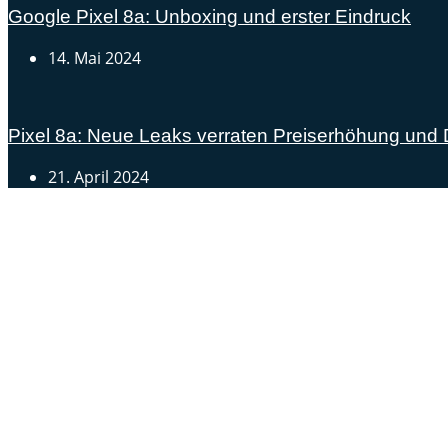
Google Pixel 8a: Unboxing und erster Eindruck
14. Mai 2024
Pixel 8a: Neue Leaks verraten Preiserhöhung und
21. April 2024
Androidblog.ch informiert zuverlässig seit 14 Jahren täg
Samsung Galaxy S25 vorgestellt: Alle wichtigen Infos
OPPO Find N5: Neues Foldable erhält globale Zertifizi
Honor beendet 2024 mit massivem Verkaufswachstum
Über uns
Tipp senden
Kontakt
Datenschutzerklärung