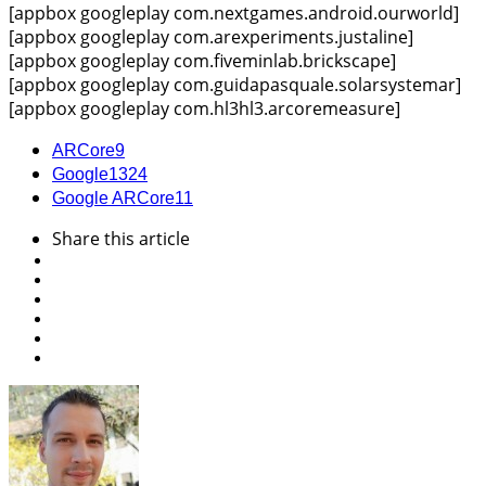
[appbox googleplay com.nextgames.android.ourworld]
[appbox googleplay com.arexperiments.justaline]
[appbox googleplay com.fiveminlab.brickscape]
[appbox googleplay com.guidapasquale.solarsystemar]
[appbox googleplay com.hl3hl3.arcoremeasure]
ARCore
9
Google
1324
Google ARCore
11
Share
this article