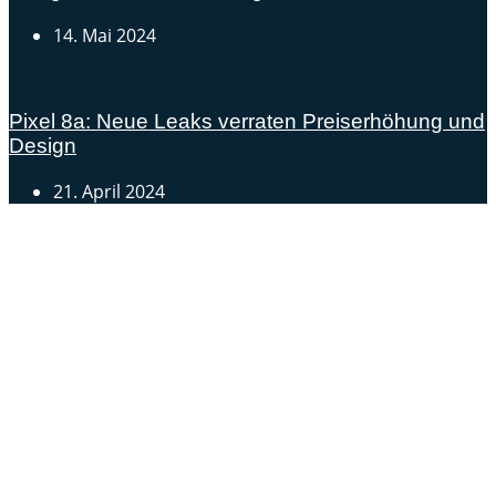
14. Mai 2024
Pixel 8a: Neue Leaks verraten Preiserhöhung und
Design
21. April 2024
Androidblog.ch informiert zuverlässig seit 14 Jahren
täglich rund um das Thema Android. Hier findest du
News, Tests und spannende Hintergründe.
Samsung Galaxy S25 vorgestellt: Alle wichtigen Infos
OPPO Find N5: Neues Foldable erhält globale
Zertifizierungen
Honor beendet 2024 mit massivem Verkaufswachstum
Über uns