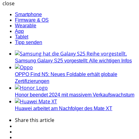
close
Smartphone
Firmware & OS
Wearable
App
Tablet
Tipp senden
Samsung Galaxy S25 vorgestellt: Alle wichtigen Infos
OPPO Find N5: Neues Foldable erhält globale
Zertifizierungen
Honor beendet 2024 mit massivem Verkaufswachstum
Huawei arbeitet am Nachfolger des Mate XT
Share
this article