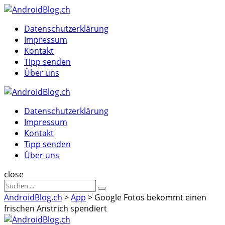
Menu
Suche
Menu
Datenschutzerklärung
Impressum
Kontakt
Tipp senden
Über uns
AndroidBlog.ch
Datenschutzerklärung
Impressum
Kontakt
Tipp senden
Über uns
Suche
close
Sucheergebnisse
Suche
für
AndroidBlog.ch
>
App
>
Google Fotos bekommt einen
frischen Anstrich spendiert
AndroidBlog.ch