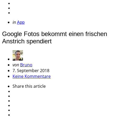
Categories
Posted
in
App
in
Google Fotos bekommt einen frischen
Anstrich spendiert
Geschrieben
von
Bruno
von
7. September 2018
Keine Kommentare
Share
this article