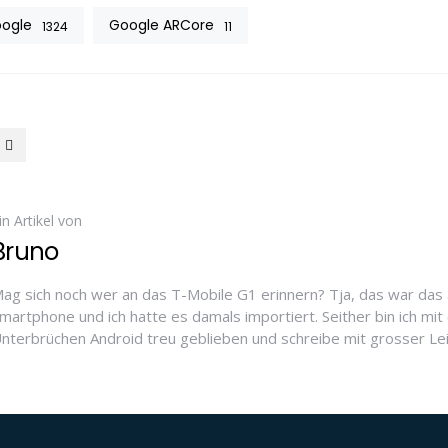
ogle
Google ARCore
1324
11
in Artikel von
Bruno
ag sich noch wer an das T-Mobile G1 erinnern? Tja, das war das 
martphone und ich hatte es damals importiert. Seither bin ich mit 
nterbrüchen Android treu geblieben und schreibe mit grosser Le