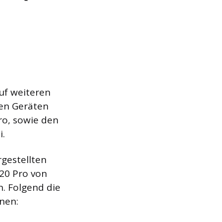
uf weiteren
len Geräten
ro, sowie den
i.
rgestellten
20 Pro von
. Folgend die
nen: