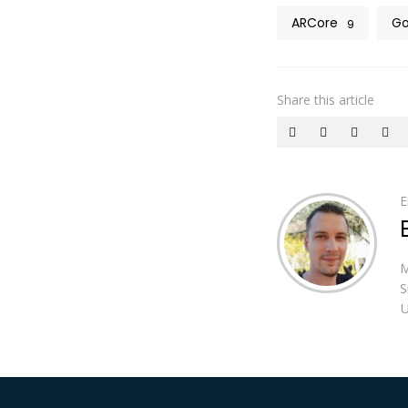
ARCore
Go
9
Share
this article
E
M
S
U