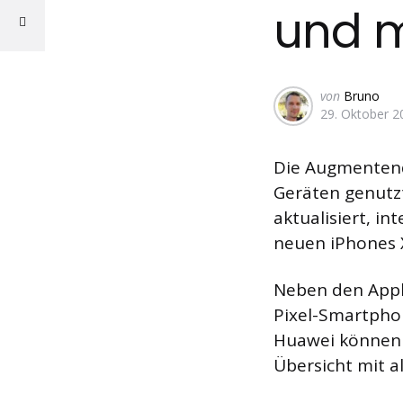
und m
Geschrieben
von
Bruno
29. Oktober 2
von
Die Augmenten
Geräten genutzt
aktualisiert, i
neuen iPhones X
Neben den Apple
Pixel-Smartphon
Huawei können 
Übersicht mit a