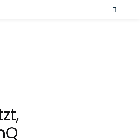
Suche
zt,
inQ