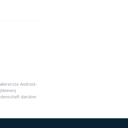
allererste Android-
(kleinen)
idenschaft darüber.