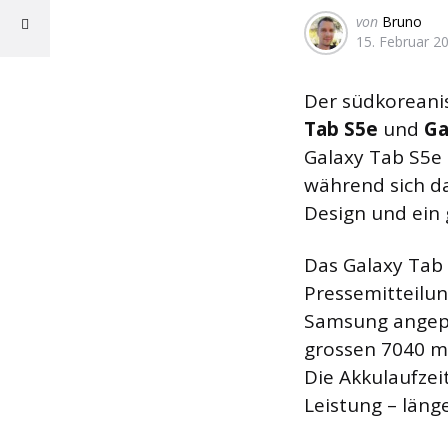
Geschrieben
von
Bruno
15. Februar 2
von
Der südkoreani
Tab S5e
und
Ga
Galaxy Tab S5e
während sich da
Design und ein 
Das Galaxy Tab 
Pressemitteilun
Samsung angepri
grossen 7040 m
Die Akkulaufzei
Leistung – läng