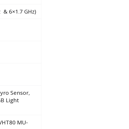
z & 6×1.7 GHz)
Gyro Sensor,
B Light
, VHT80 MU-