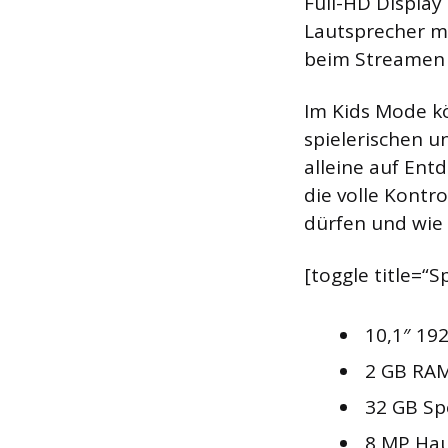
Full-HD Display
Lautsprecher m
beim Streamen i
Im Kids Mode k
spielerischen u
alleine auf Ent
die volle Kontr
dürfen und wie v
[toggle title=“
10,1″ 192
2 GB RAM
32 GB Sp
8 MP Hau