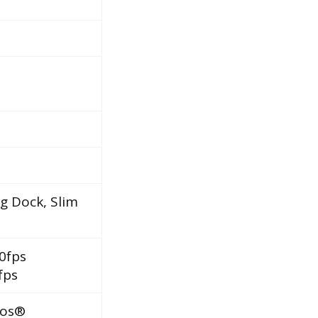
g Dock, Slim
0fps
fps
mos®