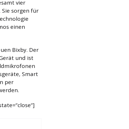
esamt vier
 Sie sorgen für
Technologie
tmos einen
euen Bixby. Der
Gerät und ist
eldmikrofonen
sgeräte, Smart
n per
 werden.
tate=“close“]