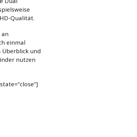
ie Dual
spielsweise
 HD-Qualität.
 an
ch einmal
n Überblick und
Kinder nutzen
state=“close“]