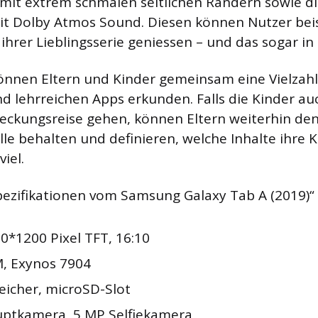
 mit extrem schmalen seitlichen Rändern sowie d
it Dolby Atmos Sound. Diesen können Nutzer bei
hrer Lieblingsserie geniessen – und das sogar in
önnen Eltern und Kinder gemeinsam eine Vielzahl
nd lehrreichen Apps erkunden. Falls die Kinder au
deckungsreise gehen, können Eltern weiterhin de
olle behalten und definieren, welche Inhalte ihre 
iel.
Spezifikationen vom Samsung Galaxy Tab A (2019)“ 
0*1200 Pixel TFT, 16:10
, Exynos 7904
eicher, microSD-Slot
ptkamera, 5 MP Selfiekamera