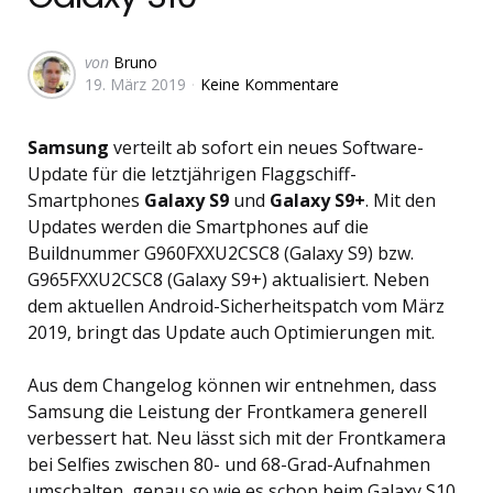
Geschrieben
von
Bruno
19. März 2019
Keine Kommentare
von
Samsung
verteilt ab sofort ein neues Software-
Update für die letztjährigen Flaggschiff-
Smartphones
Galaxy S9
und
Galaxy S9+
. Mit den
Updates werden die Smartphones auf die
Buildnummer G960FXXU2CSC8 (Galaxy S9) bzw.
G965FXXU2CSC8 (Galaxy S9+) aktualisiert. Neben
dem aktuellen Android-Sicherheitspatch vom März
2019, bringt das Update auch Optimierungen mit.
Aus dem Changelog können wir entnehmen, dass
Samsung die Leistung der Frontkamera generell
verbessert hat. Neu lässt sich mit der Frontkamera
bei Selfies zwischen 80- und 68-Grad-Aufnahmen
umschalten, genau so wie es schon beim Galaxy S10