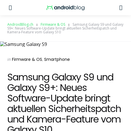
Menu
Su
AndroidBlog.ch
Firmware & OS
Samsung Galaxy S9 und Galaxy
S9+: Neues Software-Update bringt aktuellen Sicherheitspatch und
Kamera-Feature vom Galaxy S10
Categories
Posted
in
Firmware & OS
Smartphone
in
Samsung Galaxy S9 und
Galaxy S9+: Neues
Software-Update bringt
aktuellen Sicherheitspatch
und Kamera-Feature vom
Galaxy S10