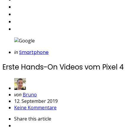
Categories
Posted
in
Smartphone
in
Erste Hands-On Videos vom Pixel 4
Geschrieben
von
Bruno
von
12. September 2019
Keine Kommentare
Share
this article