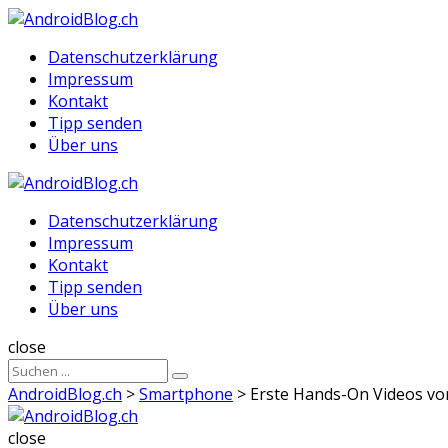
Menu
Suche
Menu
Datenschutzerklärung
Impressum
Kontakt
Tipp senden
Über uns
AndroidBlog.ch
Datenschutzerklärung
Impressum
Kontakt
Tipp senden
Über uns
Suche
close
Sucheergebnisse
Suche
für
AndroidBlog.ch
>
Smartphone
>
Erste Hands-On Videos vom
AndroidBlog.ch
close