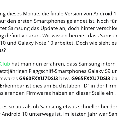
ng dieses Monats die finale Version von Android 10
auf den ersten Smartphones gelandet ist. Noch für
tet Samsung das Update an, doch hinter verschl
g definitiv daran. Wir wissen bereits, dass Sam
S10 und Galaxy Note 10 arbeitet. Doch wie sieht es
us?
Club
hat man nun erfahren, dass Samsung intern
letztjährigen Flaggschiff-Smartphones Galaxy S9 u
irmwares
G960FXXU7DSI3
bzw.
G965FXXU7DSI3
ba
 Erkennbar ist dies am Buchstaben „D“ in der Firm
asierenden Firmwares haben an dieser Stelle ein „
 es so aus als ob Samsung etwas schneller bei d
 Android 10 unterwegs ist. Im letzten Jahr war Sa