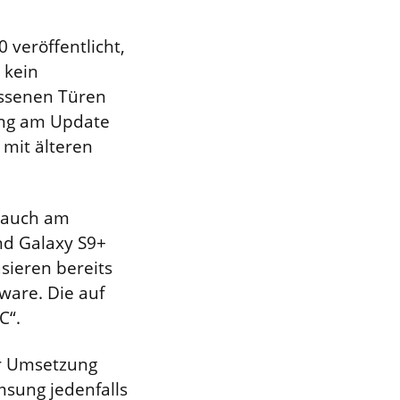
 veröffentlicht,
 kein
ossenen Türen
sung am Update
 mit älteren
 auch am
nd Galaxy S9+
sieren bereits
ware. Die auf
C“.
er Umsetzung
msung jedenfalls