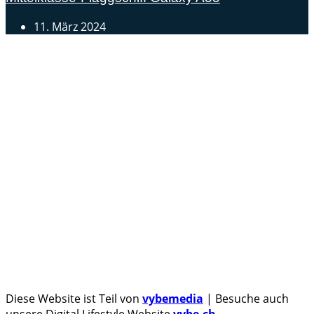
11. März 2024
Androidblog.ch informiert zuverlässig seit 14 Jahren
täglich rund um das Thema Android. Hier findest du
News, Tests und spannende Hintergründe.
Samsung Galaxy S25 vorgestellt: Alle wichtigen Infos
OPPO Find N5: Neues Foldable erhält globale
Zertifizierungen
Honor beendet 2024 mit massivem Verkaufswachstum
Über uns
Tipp senden
Kontakt
Datenschutzerklärung
Impressum
Diese Website ist Teil von
vybemedia
| Besuche auch
unsere Digital Lifestyle Website
vybe.ch