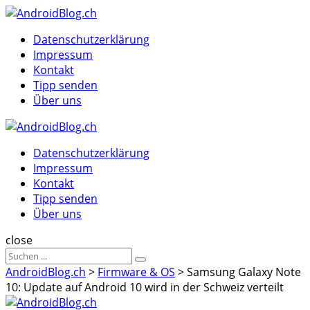
Menu
Suche
Menu
Datenschutzerklärung
Impressum
Kontakt
Tipp senden
Über uns
AndroidBlog.ch
Datenschutzerklärung
Impressum
Kontakt
Tipp senden
Über uns
Suche
close
Sucheergebnisse
Suche
für
AndroidBlog.ch
>
Firmware & OS
>
Samsung Galaxy Note
10: Update auf Android 10 wird in der Schweiz verteilt
AndroidBlog.ch