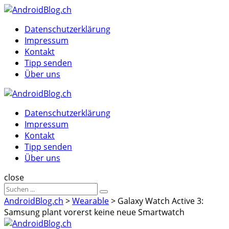
Menu
Suche
Menu
Datenschutzerklärung
Impressum
Kontakt
Tipp senden
Über uns
AndroidBlog.ch
Datenschutzerklärung
Impressum
Kontakt
Tipp senden
Über uns
Suche
close
Sucheergebnisse
Suche
für
AndroidBlog.ch
>
Wearable
>
Galaxy Watch Active 3:
Samsung plant vorerst keine neue Smartwatch
AndroidBlog.ch