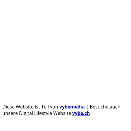
Androidblog.ch informiert zuverlässig seit 14 Jahren
täglich rund um das Thema Android. Hier findest du
News, Tests und spannende Hintergründe.
Samsung Galaxy S25 vorgestellt: Alle wichtigen Infos
OPPO Find N5: Neues Foldable erhält globale
Zertifizierungen
Honor beendet 2024 mit massivem Verkaufswachstum
Über uns
Tipp senden
Kontakt
Datenschutzerklärung
Impressum
Diese Website ist Teil von
vybemedia
| Besuche auch
unsere Digital Lifestyle Website
vybe.ch