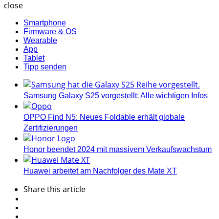
close
Smartphone
Firmware & OS
Wearable
App
Tablet
Tipp senden
Samsung Galaxy S25 vorgestellt: Alle wichtigen Infos
OPPO Find N5: Neues Foldable erhält globale
Zertifizierungen
Honor beendet 2024 mit massivem Verkaufswachstum
Huawei arbeitet am Nachfolger des Mate XT
Share
this article