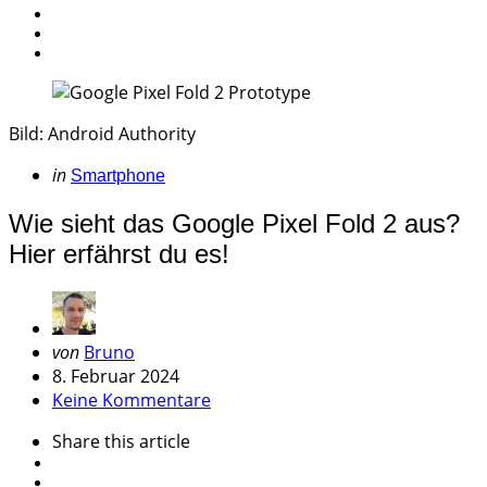
Bild: Android Authority
Categories
Posted
in
Smartphone
in
Wie sieht das Google Pixel Fold 2 aus?
Hier erfährst du es!
Geschrieben
von
Bruno
von
8. Februar 2024
Keine Kommentare
Share
this article