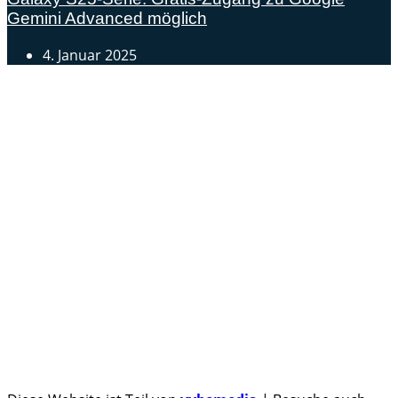
Gemini Advanced möglich
4. Januar 2025
Androidblog.ch informiert zuverlässig seit 14 Jahren
täglich rund um das Thema Android. Hier findest du
News, Tests und spannende Hintergründe.
Samsung Galaxy S25 vorgestellt: Alle wichtigen Infos
OPPO Find N5: Neues Foldable erhält globale
Zertifizierungen
Honor beendet 2024 mit massivem Verkaufswachstum
Über uns
Tipp senden
Kontakt
Datenschutzerklärung
Impressum