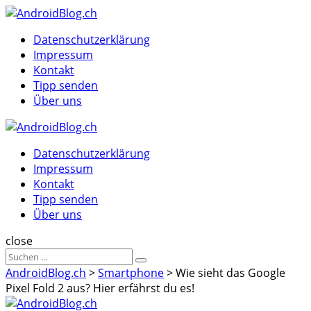
Menu
Suche
Menu
Datenschutzerklärung
Impressum
Kontakt
Tipp senden
Über uns
AndroidBlog.ch
Datenschutzerklärung
Impressum
Kontakt
Tipp senden
Über uns
Suche
close
Sucheergebnisse
Suche
für
AndroidBlog.ch
>
Smartphone
>
Wie sieht das Google
Pixel Fold 2 aus? Hier erfährst du es!
AndroidBlog.ch