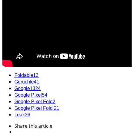
Foldable
13
Gerüchte
41
Google
1324
Google Pixel
54
Google Pixel Fold
2
Google Pixel Fold 2
1
Leak
36
Share
this article