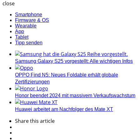
close
Smartphone
Firmware & OS
Wearable
App
Tablet
Tipp senden
Samsung Galaxy S25 vorgestellt: Alle wichtigen Infos
OPPO Find N5: Neues Foldable erhält globale
Zertifizierungen
Honor beendet 2024 mit massivem Verkaufswachstum
Huawei arbeitet am Nachfolger des Mate XT
Share
this article