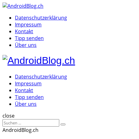
Menu
Suche
Menu
Datenschutzerklärung
Impressum
Kontakt
Tipp senden
Über uns
AndroidBlog.c
Datenschutzerklärung
Impressum
Kontakt
Tipp senden
Über uns
Suche
close
Sucheergebnisse
Suche
für
AndroidBlog.ch