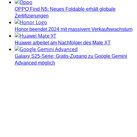
OPPO Find N5: Neues Foldable erhält globale
Zertifizierungen
Honor beendet 2024 mit massivem Verkaufswachstum
Huawei arbeitet am Nachfolger des Mate XT
Galaxy S25-Serie: Gratis-Zugang zu Google Gemini
Advanced möglich
Androidblog.ch informiert zuverlässig seit 14 Jahren
täglich rund um das Thema Android. Hier findest du
News, Tests und spannende Hintergründe.
Samsung Galaxy S25 vorgestellt: Alle wichtigen Infos
OPPO Find N5: Neues Foldable erhält globale
Zertifizierungen
Honor beendet 2024 mit massivem Verkaufswachstum