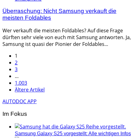
Überraschung: Nicht Samsung verkauft die
meisten Foldables
Wer verkauft die meisten Foldables? Auf diese Frage
dürften sehr viele von euch mit Samsung antworten. Ja,
Samsung ist quasi der Pionier der Foldables...
Seitennummerierung
1
2
der
3
Beiträge
…
1.003
Ältere Artikel
AUTODOC APP
Im Fokus
Samsung Galaxy S25 vorgestellt: Alle wichtigen Infos