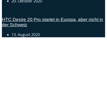
20. Oktober 2020
HTC Desire 20 Pro startet in Europa, aber nicht in
der Schweiz
13. August 2020
Androidblog.ch informiert zuverlässig seit 14 Jahren
täglich rund um das Thema Android. Hier findest du
News, Tests und spannende Hintergründe.
Samsung Galaxy S25 vorgestellt: Alle wichtigen Infos
OPPO Find N5: Neues Foldable erhält globale
Zertifizierungen
Honor beendet 2024 mit massivem Verkaufswachstum
Über uns
Tipp senden