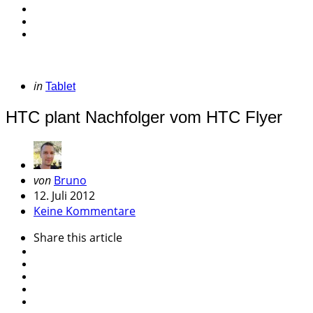
Categories
Posted
in
Tablet
in
HTC plant Nachfolger vom HTC Flyer
Geschrieben
von
Bruno
von
12. Juli 2012
Keine Kommentare
Share
this article