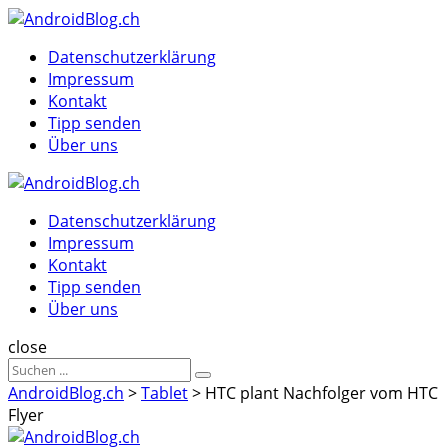
Menu
Suche
Menu
Datenschutzerklärung
Impressum
Kontakt
Tipp senden
Über uns
AndroidBlog.ch
Datenschutzerklärung
Impressum
Kontakt
Tipp senden
Über uns
Suche
close
Sucheergebnisse
Suche
für
AndroidBlog.ch
>
Tablet
>
HTC plant Nachfolger vom HTC
Flyer
AndroidBlog.ch