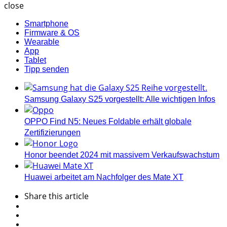
close
Smartphone
Firmware & OS
Wearable
App
Tablet
Tipp senden
Samsung Galaxy S25 vorgestellt: Alle wichtigen Infos
OPPO Find N5: Neues Foldable erhält globale
Zertifizierungen
Honor beendet 2024 mit massivem Verkaufswachstum
Huawei arbeitet am Nachfolger des Mate XT
Share
this article