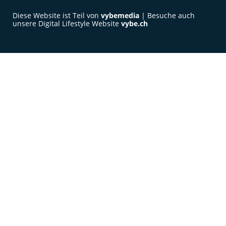
Diese Website ist Teil von
vybemedia
| Besuche auch
unsere Digital Lifestyle Website
vybe.ch