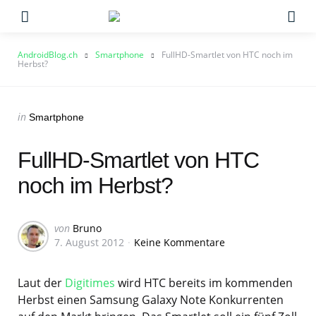
Menu
Su
AndroidBlog.ch
Smartphone
FullHD-Smartlet von HTC noch im
Herbst?
Categories
Posted
in
Smartphone
in
FullHD-Smartlet von HTC
noch im Herbst?
Geschrieben
von
Bruno
7. August 2012
Keine Kommentare
von
Laut der
Digitimes
wird HTC bereits im kommenden
Herbst einen Samsung Galaxy Note Konkurrenten