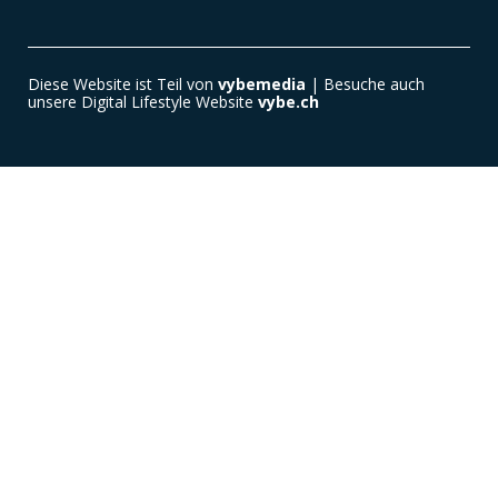
Diese Website ist Teil von
vybemedia
| Besuche auch
unsere Digital Lifestyle Website
vybe.ch