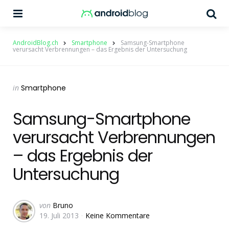
Menu
Su
AndroidBlog.ch
Smartphone
Samsung-Smartphone
verursacht Verbrennungen – das Ergebnis der Untersuchung
Categories
Posted
in
Smartphone
in
Samsung-Smartphone
verursacht Verbrennungen
– das Ergebnis der
Untersuchung
Geschrieben
von
Bruno
19. Juli 2013
Keine Kommentare
von