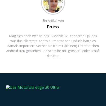
Ein Artikel von
Bruno
Mag sich noch wer an das T-Mobile G1 erinnern? Tja, das
war das allererste Android-Smartphone und ich hatte es
damals importiert. Seither bin ich mit (kleinen) Unterbrüchen
Android treu geblieben und schreibe mit grosser Leidenschaft
darüber.