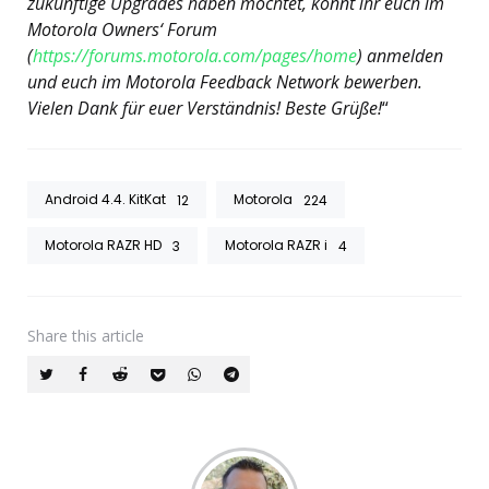
zukünftige Upgrades haben möchtet, könnt ihr euch im
Motorola Owners‘ Forum
(
https://forums.motorola.com/pages/home
) anmelden
und euch im Motorola Feedback Network bewerben.
Vielen Dank für euer Verständnis! Beste Grüße!
“
Android 4.4. KitKat
Motorola
12
224
Motorola RAZR HD
Motorola RAZR i
3
4
Share
this article