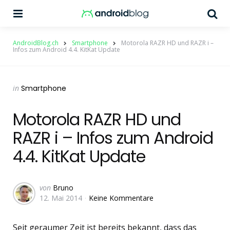
Menu
Su
AndroidBlog.ch
Smartphone
Motorola RAZR HD und RAZR i –
Infos zum Android 4.4. KitKat Update
Categories
Posted
in
Smartphone
in
Motorola RAZR HD und
RAZR i – Infos zum Android
4.4. KitKat Update
Geschrieben
von
Bruno
12. Mai 2014
Keine Kommentare
von
Seit geraumer Zeit ist bereits bekannt, dass das