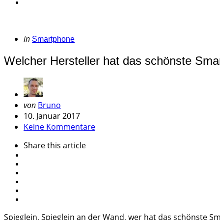
Categories
Posted
in
Smartphone
in
Welcher Hersteller hat das schönste Sm
Geschrieben
von
Bruno
von
10. Januar 2017
Keine Kommentare
Share
this article
Spieglein, Spieglein an der Wand, wer hat das schönste S