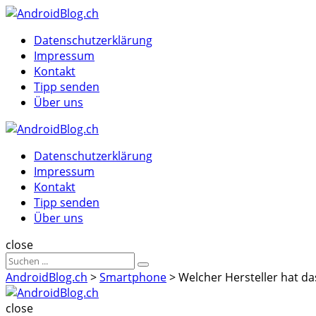
Menu
Suche
Menu
Datenschutzerklärung
Impressum
Kontakt
Tipp senden
Über uns
AndroidBlog.ch
Datenschutzerklärung
Impressum
Kontakt
Tipp senden
Über uns
Suche
close
Sucheergebnisse
Suche
für
AndroidBlog.ch
>
Smartphone
>
Welcher Hersteller hat d
AndroidBlog.ch
close