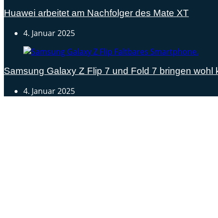
Huawei arbeitet am Nachfolger des Mate XT
4. Januar 2025
Samsung Galaxy Z Flip 7 und Fold 7 bringen woh
4. Januar 2025
Androidblog.ch informiert zuverlässig seit 14 Jahren täg
Samsung Galaxy S25 vorgestellt: Alle wichtigen Infos
OPPO Find N5: Neues Foldable erhält globale Zertifizi
Honor beendet 2024 mit massivem Verkaufswachstum
Über uns
Tipp senden
Kontakt