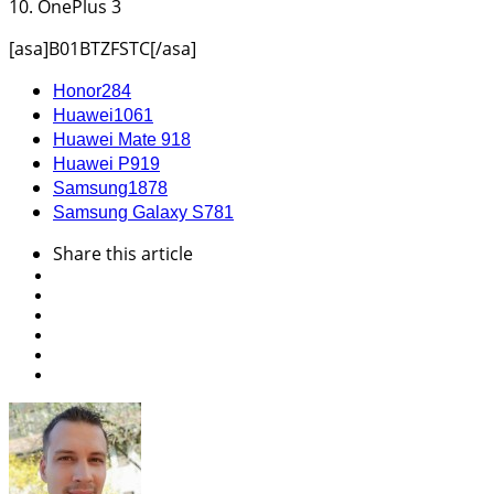
10. OnePlus 3
[asa]B01BTZFSTC[/asa]
Honor
284
Huawei
1061
Huawei Mate 9
18
Huawei P9
19
Samsung
1878
Samsung Galaxy S7
81
Share
this article