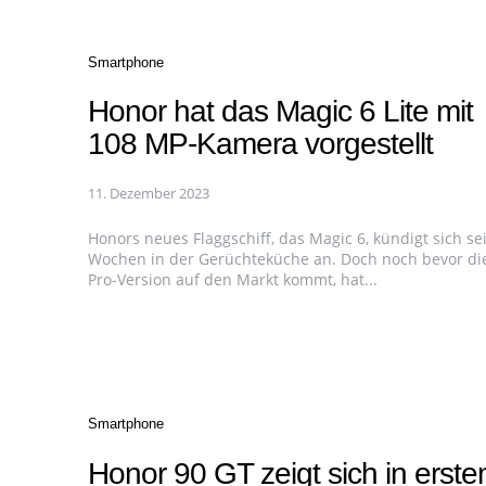
Categories
Smartphone
Honor hat das Magic 6 Lite mit
108 MP-Kamera vorgestellt
11. Dezember 2023
Honors neues Flaggschiff, das Magic 6, kündigt sich sei
Wochen in der Gerüchteküche an. Doch noch bevor di
Pro-Version auf den Markt kommt, hat...
Categories
Smartphone
Honor 90 GT zeigt sich in erst