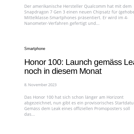
Der amerikanische Hersteller Qualcomm hat mit dem
Snapdragon 7 Gen 3 einen neuen Chipsatz für (gehob
Mittelklasse-Smartphones präsentiert. Er wird im 4-
Nanometer-Verfahren gefertigt und...
Categories
Smartphone
Honor 100: Launch gemäss Le
noch in diesem Monat
8. November 2023
Das Honor 100 hat sich schon länger am Horizont
abgezeichnet, nun gibt es ein provisorisches Startdat
Gemäss dem Leak eines offiziellen Promoposters soll
das...