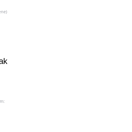
ene)
ak
um: