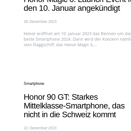
den 10. Januar angekündigt
28. Dezember 2023
Honor eröffnet am 10. Januar 2023 das Rennen um da
beste Smartphone 2024. Dann wird der Konzern näml
sein Flaggschiff, das Honor Magic 6,...
Categories
Smartphone
Honor 90 GT: Starkes
Mittelklasse-Smartphone, das
nicht in die Schweiz kommt
22. Dezember 2023