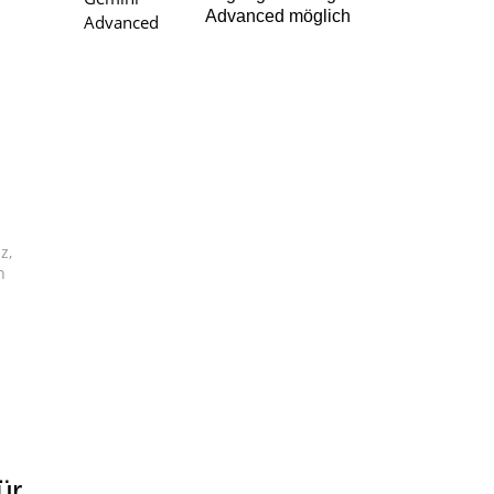
Advanced möglich
z,
h
ür