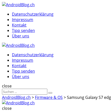
Menu
Suche
Menu
Datenschutzerklärung
Impressum
Kontakt
Tipp senden
Über uns
AndroidBlog.ch
Datenschutzerklärung
Impressum
Kontakt
Tipp senden
Über uns
Suche
close
Sucheergebnisse
Suche
für
AndroidBlog.ch
>
Firmware & OS
>
Samsung Galaxy S7 edge
AndroidBlog.ch
close