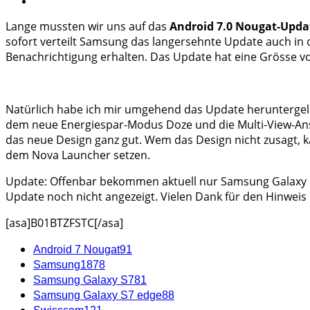
Lange mussten wir uns auf das
Android 7.0 Nougat-Upda
sofort verteilt Samsung das langersehnte Update auch in
Benachrichtigung erhalten. Das Update hat eine Grösse von
Natürlich habe ich mir umgehend das Update heruntergela
dem neue Energiespar-Modus Doze und die Multi-View-Ansi
das neue Design ganz gut. Wem das Design nicht zusagt, k
dem Nova Launcher setzen.
Update: Offenbar bekommen aktuell nur Samsung Galaxy S7
Update noch nicht angezeigt. Vielen Dank für den Hinweis
[asa]B01BTZFSTC[/asa]
Android 7 Nougat
91
Samsung
1878
Samsung Galaxy S7
81
Samsung Galaxy S7 edge
88