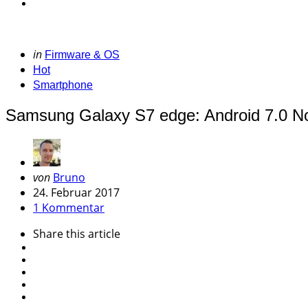
Categories
Posted
in
Firmware & OS
in
Hot
Smartphone
Samsung Galaxy S7 edge: Android 7.0 Nou
Geschrieben
von
Bruno
von
24. Februar 2017
1 Kommentar
Share
this article