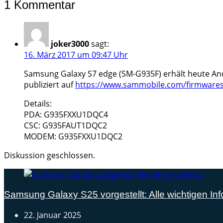
1 Kommentar
joker3000
sagt:
16. März 2017 um 09:47 Uhr
Samsung Galaxy S7 edge (SM-G935F) erhält heute Andr
publiziert auf
https://www.sammobile.com/firmware
Details:
PDA: G935FXXU1DQC4
CSC: G935FAUT1DQC2
MODEM: G935FXXU1DQC2
Diskussion geschlossen.
Samsung Galaxy S25 vorgestellt: Alle wichtigen Inf
22. Januar 2025