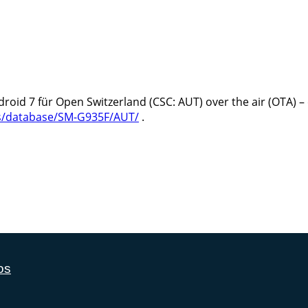
oid 7 für Open Switzerland (CSC: AUT) over the air (OTA) 
s/database/SM-G935F/AUT/
.
os