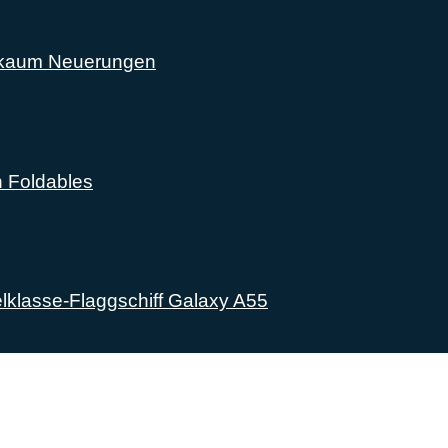
l kaum Neuerungen
n Foldables
lklasse-Flaggschiff Galaxy A55
lich rund um das Thema Android. Hier findest du News, Test