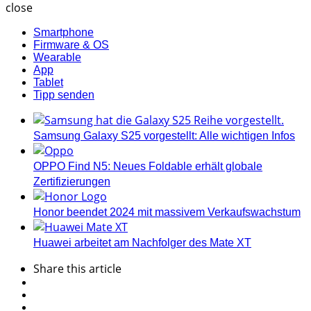
close
Smartphone
Firmware & OS
Wearable
App
Tablet
Tipp senden
Samsung Galaxy S25 vorgestellt: Alle wichtigen Infos
OPPO Find N5: Neues Foldable erhält globale
Zertifizierungen
Honor beendet 2024 mit massivem Verkaufswachstum
Huawei arbeitet am Nachfolger des Mate XT
Share
this article