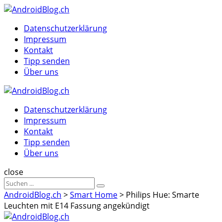
Menu
Suche
Menu
Datenschutzerklärung
Impressum
Kontakt
Tipp senden
Über uns
AndroidBlog.ch
Datenschutzerklärung
Impressum
Kontakt
Tipp senden
Über uns
Suche
close
Sucheergebnisse
Suche
für
AndroidBlog.ch
>
Smart Home
>
Philips Hue: Smarte
Leuchten mit E14 Fassung angekündigt
AndroidBlog.ch