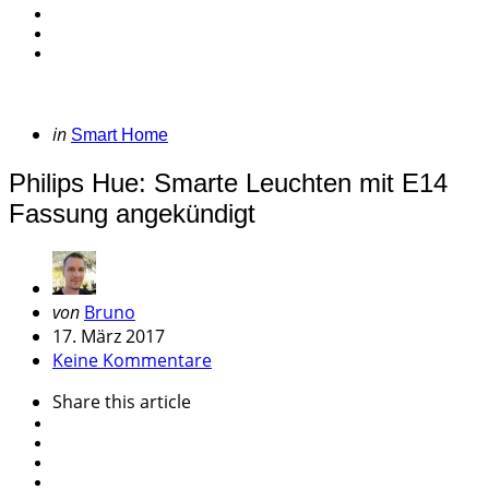
Categories
Posted
in
Smart Home
in
Philips Hue: Smarte Leuchten mit E14
Fassung angekündigt
Geschrieben
von
Bruno
von
17. März 2017
Keine Kommentare
Share
this article