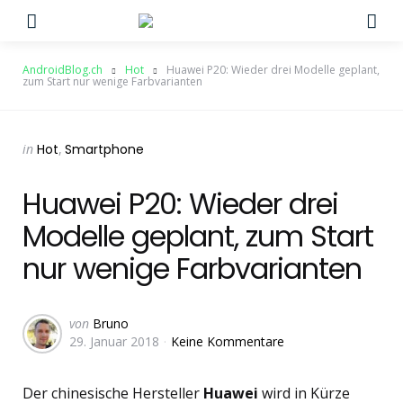
Menu
Su
AndroidBlog.ch
Hot
Huawei P20: Wieder drei Modelle geplant,
zum Start nur wenige Farbvarianten
Categories
Posted
in
Hot
Smartphone
in
Huawei P20: Wieder drei
Modelle geplant, zum Start
nur wenige Farbvarianten
Geschrieben
von
Bruno
29. Januar 2018
Keine Kommentare
von
Der chinesische Hersteller
Huawei
wird in Kürze