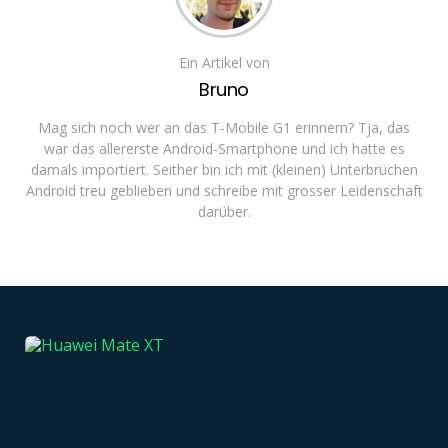
Ein Artikel von
Bruno
Mag sich noch wer an das T-Mobile G1 erinnern? Tja, das
war das allererste Android-Smartphone und ich hatte es
damals importiert. Seither bin ich mit (kleinen) Unterbrüchen
Android treu geblieben und schreibe mit grosser Leidenschaft
darüber.