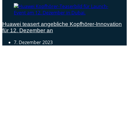
Huawei teasert angebliche Kopfhörer-Innovation
für 12. Dezember an
7. Dezember 2023
Androidblog.ch informiert zuverlässig seit 14 Jahren
täglich rund um das Thema Android. Hier findest du
News, Tests und spannende Hintergründe.
Samsung Galaxy S25 vorgestellt: Alle wichtigen Infos
OPPO Find N5: Neues Foldable erhält globale
Zertifizierungen
Honor beendet 2024 mit massivem Verkaufswachstum
Über uns
Tipp senden