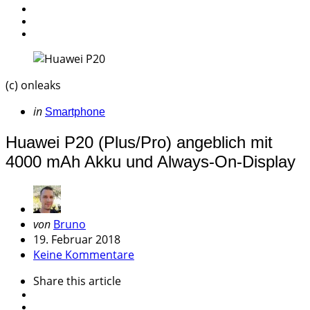
(c) onleaks
Categories
Posted
in
Smartphone
in
Huawei P20 (Plus/Pro) angeblich mit
4000 mAh Akku und Always-On-Display
Geschrieben
von
Bruno
von
19. Februar 2018
Keine Kommentare
Share
this article