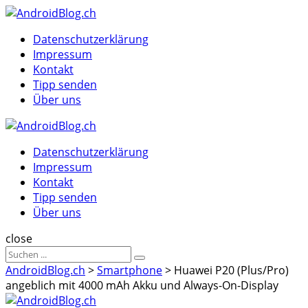
Menu
Suche
Menu
Datenschutzerklärung
Impressum
Kontakt
Tipp senden
Über uns
AndroidBlog.ch
Datenschutzerklärung
Impressum
Kontakt
Tipp senden
Über uns
Suche
close
Sucheergebnisse
Suche
für
AndroidBlog.ch
>
Smartphone
>
Huawei P20 (Plus/Pro)
angeblich mit 4000 mAh Akku und Always-On-Display
AndroidBlog.ch