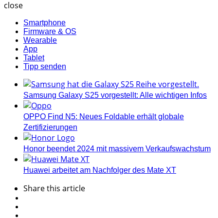
close
Smartphone
Firmware & OS
Wearable
App
Tablet
Tipp senden
Samsung Galaxy S25 vorgestellt: Alle wichtigen Infos
OPPO Find N5: Neues Foldable erhält globale
Zertifizierungen
Honor beendet 2024 mit massivem Verkaufswachstum
Huawei arbeitet am Nachfolger des Mate XT
Share
this article