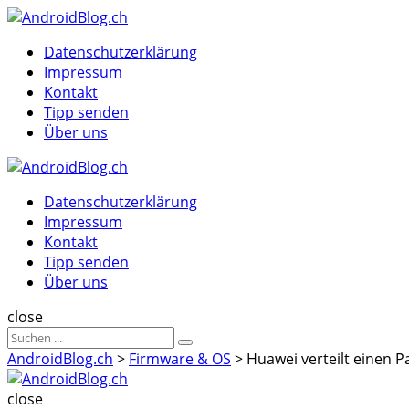
Menu
Suche
Menu
Datenschutzerklärung
Impressum
Kontakt
Tipp senden
Über uns
AndroidBlog.ch
Datenschutzerklärung
Impressum
Kontakt
Tipp senden
Über uns
Suche
close
Sucheergebnisse
Suche
für
AndroidBlog.ch
>
Firmware & OS
>
Huawei verteilt einen
AndroidBlog.ch
close