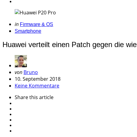
Categories
Posted
in
Firmware & OS
in
Smartphone
Huawei verteilt einen Patch gegen die 
Geschrieben
von
Bruno
von
10. September 2018
Keine Kommentare
Share
this article