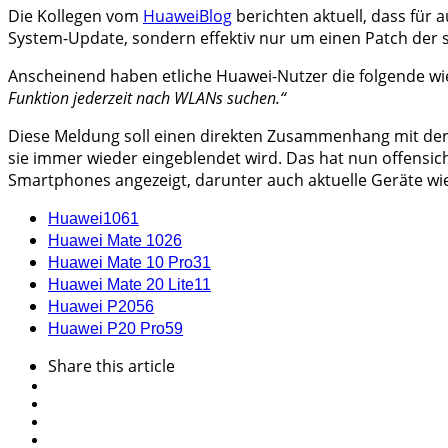
Die Kollegen vom
HuaweiBlog
berichten aktuell, dass für
System-Update, sondern effektiv nur um einen Patch der
Anscheinend haben etliche Huawei-Nutzer die folgende w
Funktion jederzeit nach WLANs suchen.“
Diese Meldung soll einen direkten Zusammenhang mit der W
sie immer wieder eingeblendet wird. Das hat nun offensi
Smartphones angezeigt, darunter auch aktuelle Geräte wie 
Huawei
1061
Huawei Mate 10
26
Huawei Mate 10 Pro
31
Huawei Mate 20 Lite
11
Huawei P20
56
Huawei P20 Pro
59
Share
this article