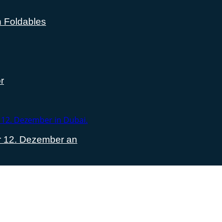
n Foldables
r
ür 12. Dezember an
lich rund um das Thema Android. Hier findest du News, Test