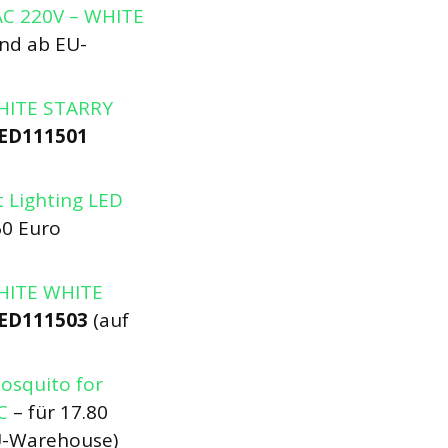
AC 220V – WHITE
nd ab EU-
WHITE STARRY
ED111501
 Lighting LED
60 Euro
WHITE WHITE
ED111503
(auf
mosquito for
C
– für 17.80
U-Warehouse)