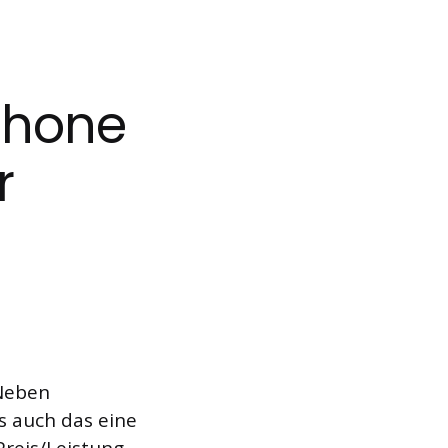
phone
r
 Neben
s auch das eine