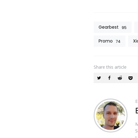
Gearbest
95
Promo
Xi
74
Share
this article
E
M
S
U