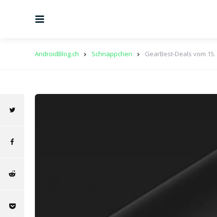
Menu
AndroidBlog.ch
Schnäppchen
GearBest-Deals vom 15.