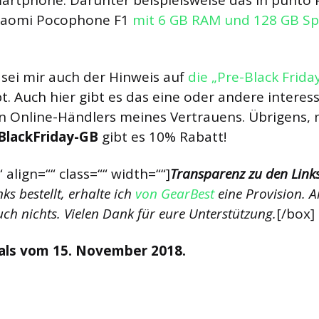
rtphone. Darunter beispielsweise das in punto P
Xiaomi Pocophone F1
mit 6 GB RAM und 128 GB Sp
e sei mir auch der Hinweis auf
die „Pre-Black Frida
t. Auch hier gibt es das eine oder andere intere
n Online-Händlers meines Vertrauens. Übrigens,
BlackFriday-GB
gibt es 10% Rabatt!
 align=““ class=““ width=““]
Transparenz zu den Link
ks bestellt, erhalte ich
von GearBest
eine Provision. 
uch nichts. Vielen Dank für eure Unterstützung.
[/box]
als vom 15. November 2018.