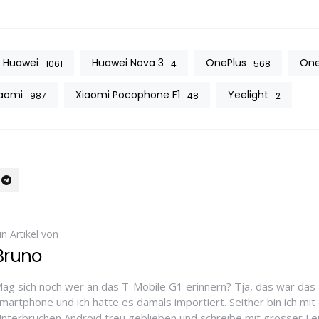
Huawei
Huawei Nova 3
OnePlus
One
1061
4
568
aomi
Xiaomi Pocophone F1
Yeelight
987
48
2
in Artikel von
Bruno
ag sich noch wer an das T-Mobile G1 erinnern? Tja, das war das 
martphone und ich hatte es damals importiert. Seither bin ich mit 
nterbrüchen Android treu geblieben und schreibe mit grosser Le