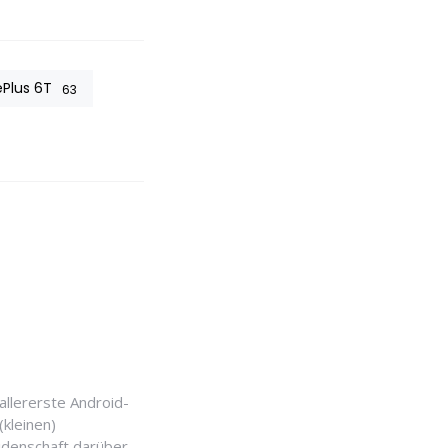
Plus 6T
63
allererste Android-
(kleinen)
idenschaft darüber.