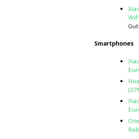
Xia
WiF
Gut
Smartphones
Xia
Eur
Hua
(27
Xia
Eur
One
Rab