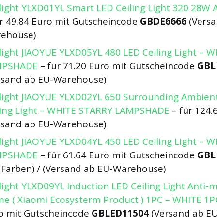
light YLXD01YL Smart LED Ceiling Light 320 28W 
ür 49.84 Euro mit Gutscheincode
GBDE6666
(Versa
ehouse)
light JIAOYUE YLXD05YL 480 LED Ceiling Light – 
MPSHADE
– für 71.20 Euro mit Gutscheincode
GBL
rsand ab EU-Warehouse)
light JIAOYUE YLXD02YL 650 Surrounding Ambient
ling Light – WHITE STARRY LAMPSHADE
– für 124.
rsand ab EU-Warehouse)
light JIAOYUE YLXD04YL 450 LED Ceiling Light – 
MPSHADE
– für 61.64 Euro mit Gutscheincode
GBL
e Farben) / (Versand ab EU-Warehouse)
light YLXD09YL Induction LED Ceiling Light Anti-
e ( Xiaomi Ecosysterm Product ) 1PC – WHITE 1P
o mit Gutscheincode
GBLED11504
(Versand ab E