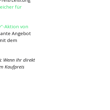
reis/Leistung
eicher für
y“-Aktion von
ssante Angebot
 mit dem
s
: Wenn ihr direkt
Am Kaufpreis