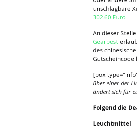
oder andere Sma
unschlagbare 
302.60 Euro
.
An dieser Stell
Gearbest
erlaub
des chinesische
Gutscheincode
[box type=“info“
über einer der Lin
ändert sich für e
Folgend die De
Leuchtmittel