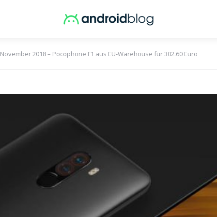
 November 2018 – Pocophone F1 aus EU-Warehouse für 302.60 Euro