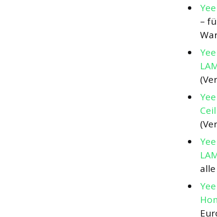
Yee
– f
War
Yee
LA
(Ve
Yee
Cei
(Ve
Yee
LA
all
Yee
Hom
Eur