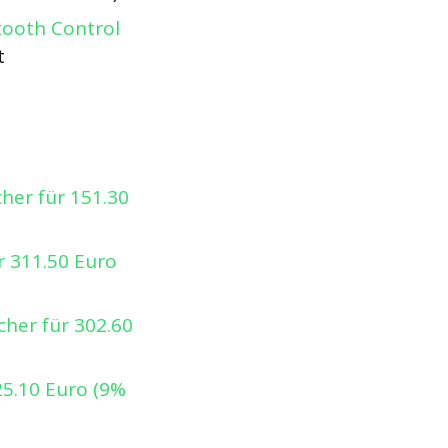
tooth Control
t
her für 151.30
r 311.50 Euro
her für 302.60
25.10 Euro (9%