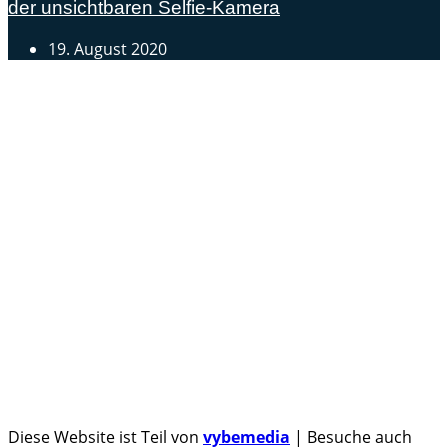
der unsichtbaren Selfie-Kamera
19. August 2020
Androidblog.ch informiert zuverlässig seit 14 Jahren
täglich rund um das Thema Android. Hier findest du
News, Tests und spannende Hintergründe.
Samsung Galaxy S25 vorgestellt: Alle wichtigen Infos
OPPO Find N5: Neues Foldable erhält globale
Zertifizierungen
Honor beendet 2024 mit massivem Verkaufswachstum
Über uns
Tipp senden
Kontakt
Datenschutzerklärung
Impressum
Diese Website ist Teil von
vybemedia
| Besuche auch