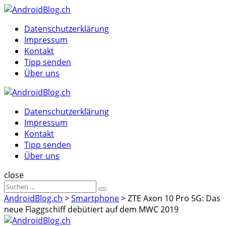
Menu
Suche
Menu
Datenschutzerklärung
Impressum
Kontakt
Tipp senden
Über uns
AndroidBlog.ch
Datenschutzerklärung
Impressum
Kontakt
Tipp senden
Über uns
Suche
close
Sucheergebnisse
Suche
für
AndroidBlog.ch
>
Smartphone
>
ZTE Axon 10 Pro 5G: Das
neue Flaggschiff debütiert auf dem MWC 2019
AndroidBlog.ch