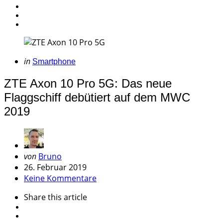
Categories
Posted
in
Smartphone
in
ZTE Axon 10 Pro 5G: Das neue
Flaggschiff debütiert auf dem MWC
2019
Geschrieben
von
Bruno
von
26. Februar 2019
Keine Kommentare
Share
this article