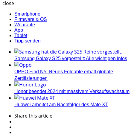
close
Smartphone
Firmware & OS
Wearable
App
Tablet
Tipp senden
Samsung Galaxy S25 vorgestellt: Alle wichtigen Infos
OPPO Find N5: Neues Foldable erhält globale
Zertifizierungen
Honor beendet 2024 mit massivem Verkaufswachstum
Huawei arbeitet am Nachfolger des Mate XT
Share
this article