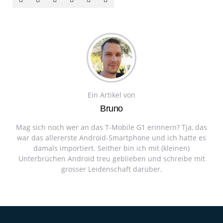
Ein Artikel von
Bruno
Mag sich noch wer an das T-Mobile G1 erinnern? Tja, das
war das allererste Android-Smartphone und ich hatte es
damals importiert. Seither bin ich mit (kleinen)
Unterbrüchen Android treu geblieben und schreibe mit
grosser Leidenschaft darüber.