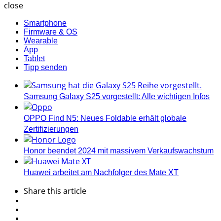
close
Smartphone
Firmware & OS
Wearable
App
Tablet
Tipp senden
Samsung Galaxy S25 vorgestellt: Alle wichtigen Infos
OPPO Find N5: Neues Foldable erhält globale
Zertifizierungen
Honor beendet 2024 mit massivem Verkaufswachstum
Huawei arbeitet am Nachfolger des Mate XT
Share
this article