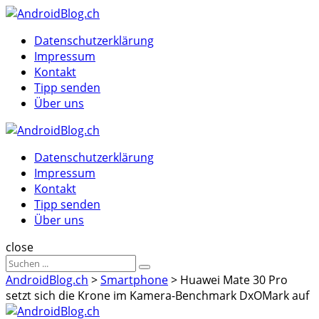
Menu
Suche
Menu
Datenschutzerklärung
Impressum
Kontakt
Tipp senden
Über uns
AndroidBlog.ch
Datenschutzerklärung
Impressum
Kontakt
Tipp senden
Über uns
Suche
close
Sucheergebnisse
Suche
für
AndroidBlog.ch
>
Smartphone
>
Huawei Mate 30 Pro
setzt sich die Krone im Kamera-Benchmark DxOMark auf
AndroidBlog.ch