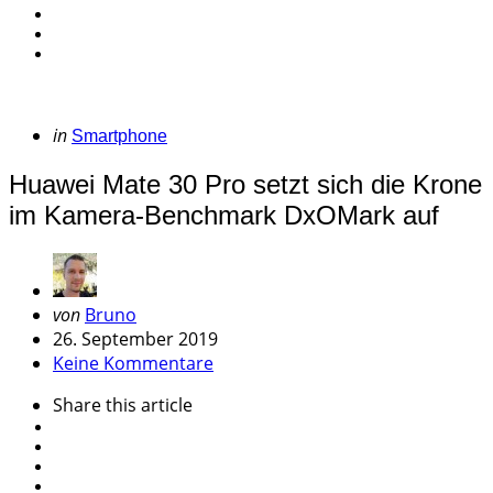
Categories
Posted
in
Smartphone
in
Huawei Mate 30 Pro setzt sich die Krone
im Kamera-Benchmark DxOMark auf
Geschrieben
von
Bruno
von
26. September 2019
Keine Kommentare
Share
this article