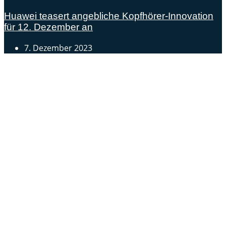
Huawei teasert angebliche Kopfhörer-Innovation
für 12. Dezember an
7. Dezember 2023
Androidblog.ch informiert zuverlässig seit 14 Jahren
täglich rund um das Thema Android. Hier findest du
News, Tests und spannende Hintergründe.
Samsung Galaxy S25 vorgestellt: Alle wichtigen Infos
OPPO Find N5: Neues Foldable erhält globale
Zertifizierungen
Honor beendet 2024 mit massivem Verkaufswachstum
Über uns
Tipp senden
Kontakt
Datenschutzerklärung
Impressum