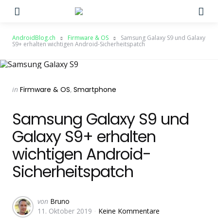
Menu
Su
AndroidBlog.ch
Firmware & OS
Samsung Galaxy S9 und Galaxy
S9+ erhalten wichtigen Android-Sicherheitspatch
Categories
Posted
in
Firmware & OS
Smartphone
in
Samsung Galaxy S9 und
Galaxy S9+ erhalten
wichtigen Android-
Sicherheitspatch
Geschrieben
von
Bruno
11. Oktober 2019
Keine Kommentare
von