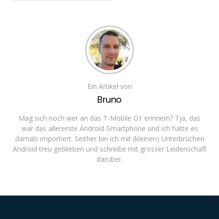
Ein Artikel von
Bruno
Mag sich noch wer an das T-Mobile G1 erinnern? Tja, das
war das allererste Android-Smartphone und ich hatte es
damals importiert. Seither bin ich mit (kleinen) Unterbrüchen
Android treu geblieben und schreibe mit grosser Leidenschaft
darüber.