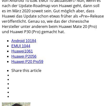
von Android 10 bzw. EMUI 10 aktualisiert? Nun, wenn es
nach der Update-Roadmap von Huawei geht, dann soll
es im März 2020 soweit sein. Gut möglich aber, dass
Huawei das Update schon etwas früher als «Pre»-Release
veröffentlicht. Genau so, wie das der chinesische
Hersteller unter anderem beim Huawei Mate 20 (Pro)
und Huawei P30 (Pro) gemacht hat.
Android 10
184
EMUI 10
44
Huawei
1061
Huawei P20
56
Huawei P20 Pro
59
Share
this article