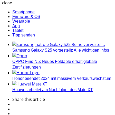
close
Smartphone
Firmware & OS
Wearable
App
Tablet
Tipp senden
Samsung Galaxy S25 vorgestellt: Alle wichtigen Infos
OPPO Find N5: Neues Foldable erhält globale
Zertifizierungen
Honor beendet 2024 mit massivem Verkaufswachstum
Huawei arbeitet am Nachfolger des Mate XT
Share
this article