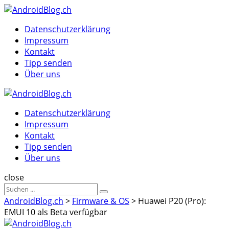
Menu
Suche
Menu
Datenschutzerklärung
Impressum
Kontakt
Tipp senden
Über uns
AndroidBlog.ch
Datenschutzerklärung
Impressum
Kontakt
Tipp senden
Über uns
Suche
close
Sucheergebnisse
Suche
für
AndroidBlog.ch
>
Firmware & OS
>
Huawei P20 (Pro):
EMUI 10 als Beta verfügbar
AndroidBlog.ch