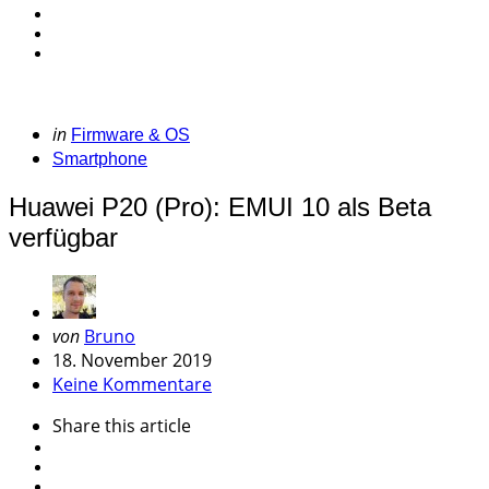
Categories
Posted
in
Firmware & OS
in
Smartphone
Huawei P20 (Pro): EMUI 10 als Beta
verfügbar
Geschrieben
von
Bruno
von
18. November 2019
Keine Kommentare
Share
this article