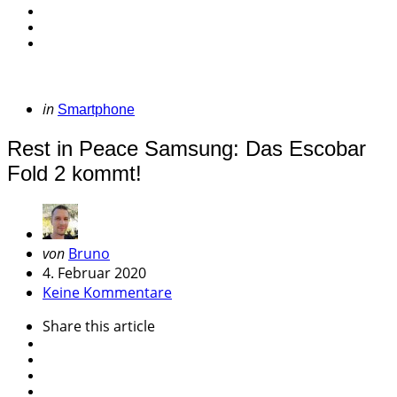
Categories
Posted
in
Smartphone
in
Rest in Peace Samsung: Das Escobar
Fold 2 kommt!
Geschrieben
von
Bruno
von
4. Februar 2020
Keine Kommentare
Share
this article