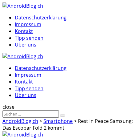
Menu
Suche
Menu
Datenschutzerklärung
Impressum
Kontakt
Tipp senden
Über uns
AndroidBlog.ch
Datenschutzerklärung
Impressum
Kontakt
Tipp senden
Über uns
Suche
close
Sucheergebnisse
Suche
für
AndroidBlog.ch
>
Smartphone
>
Rest in Peace Samsung:
Das Escobar Fold 2 kommt!
AndroidBlog.ch