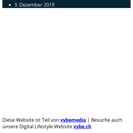
3. Dezember 2019
Androidblog.ch informiert zuverlässig seit 14 Jahren
täglich rund um das Thema Android. Hier findest du
News, Tests und spannende Hintergründe.
Samsung Galaxy S25 vorgestellt: Alle wichtigen Infos
OPPO Find N5: Neues Foldable erhält globale
Zertifizierungen
Honor beendet 2024 mit massivem Verkaufswachstum
Über uns
Tipp senden
Kontakt
Datenschutzerklärung
Impressum
Diese Website ist Teil von
vybemedia
| Besuche auch
unsere Digital Lifestyle Website
vybe.ch