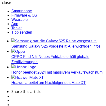
close
Smartphone
Firmware & OS
Wearable
App
Tablet
Tipp senden
Samsung Galaxy S25 vorgestellt: Alle wichtigen Infos
OPPO Find N5: Neues Foldable erhält globale
Zertifizierungen
Honor beendet 2024 mit massivem Verkaufswachstum
Huawei arbeitet am Nachfolger des Mate XT
Share
this article