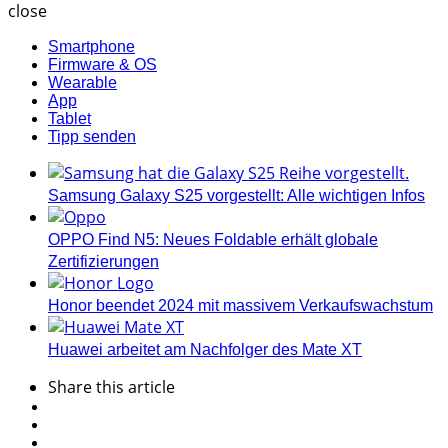
close
Smartphone
Firmware & OS
Wearable
App
Tablet
Tipp senden
Samsung Galaxy S25 vorgestellt: Alle wichtigen Infos
OPPO Find N5: Neues Foldable erhält globale
Zertifizierungen
Honor beendet 2024 mit massivem Verkaufswachstum
Huawei arbeitet am Nachfolger des Mate XT
Share
this article