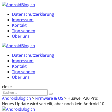
Menu
Suche
Menu
Datenschutzerklärung
Impressum
Kontakt
Tipp senden
Über uns
AndroidBlog.ch
Datenschutzerklärung
Impressum
Kontakt
Tipp senden
Über uns
Suche
close
Sucheergebnisse
Suche
für
AndroidBlog.ch
>
Firmware & OS
>
Huawei P20 Pro:
Neues Update wird verteilt, aber noch kein Android 10
AndroidBlog.ch