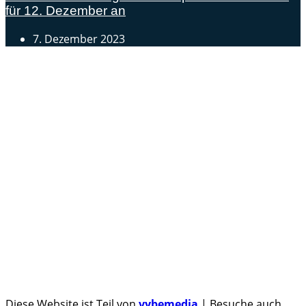
für 12. Dezember an
7. Dezember 2023
Androidblog.ch informiert zuverlässig seit 14 Jahren
täglich rund um das Thema Android. Hier findest du
News, Tests und spannende Hintergründe.
Samsung Galaxy S25 vorgestellt: Alle wichtigen Infos
OPPO Find N5: Neues Foldable erhält globale
Zertifizierungen
Honor beendet 2024 mit massivem Verkaufswachstum
Über uns
Tipp senden
Kontakt
Datenschutzerklärung
Impressum
Diese Website ist Teil von
vybemedia
| Besuche auch