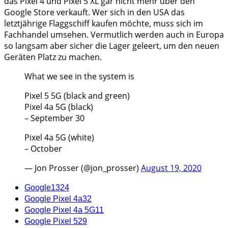
das Pixel 4 und Pixel 5 XL gar nicht mehr über den
Google Store verkauft. Wer sich in den USA das
letztjährige Flaggschiff kaufen möchte, muss sich im
Fachhandel umsehen. Vermutlich werden auch in Europa
so langsam aber sicher die Lager geleert, um den neuen
Geräten Platz zu machen.
What we see in the system is
Pixel 5 5G (black and green)
Pixel 4a 5G (black)
– September 30
Pixel 4a 5G (white)
– October
— Jon Prosser (@jon_prosser)
August 19, 2020
Google
1324
Google Pixel 4a
32
Google Pixel 4a 5G
11
Google Pixel 5
29