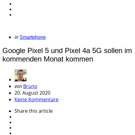
Categories
Posted
in
Smartphone
in
Google Pixel 5 und Pixel 4a 5G sollen im
kommenden Monat kommen
Geschrieben
von
Bruno
von
20. August 2020
Keine Kommentare
Share
this article