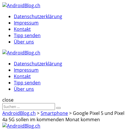
Menu
Suche
Menu
Datenschutzerklärung
Impressum
Kontakt
Tipp senden
Über uns
AndroidBlog.ch
Datenschutzerklärung
Impressum
Kontakt
Tipp senden
Über uns
Suche
close
Sucheergebnisse
Suche
für
AndroidBlog.ch
>
Smartphone
>
Google Pixel 5 und Pixel
4a 5G sollen im kommenden Monat kommen
AndroidBlog.ch