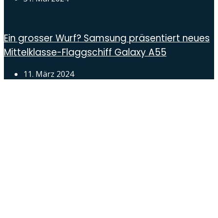
Ein grosser Wurf? Samsung präsentiert neues
Mittelklasse-Flaggschiff Galaxy A55
11. März 2024
Androidblog.ch informiert zuverlässig seit 14 Jahren
täglich rund um das Thema Android. Hier findest du
News, Tests und spannende Hintergründe.
Samsung Galaxy S25 vorgestellt: Alle wichtigen
Infos
OPPO Find N5: Neues Foldable erhält globale
Zertifizierungen
Honor beendet 2024 mit massivem
Verkaufswachstum