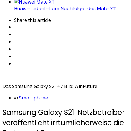
Huawei arbeitet am Nachfolger des Mate XT
Share
this article
Das Samsung Galaxy S21+ / Bild: WinFuture
Categories
Posted
in
Smartphone
in
Samsung Galaxy S21: Netzbetreiber
veröffentlicht irrtümlicherweise die