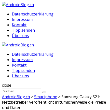
Menu
Suche
Menu
Datenschutzerklärung
Impressum
Kontakt
Tipp senden
Über uns
AndroidBlog.ch
Datenschutzerklärung
Impressum
Kontakt
Tipp senden
Über uns
Suche
close
Sucheergebnisse
Suche
für
AndroidBlog.ch
>
Smartphone
>
Samsung Galaxy S21:
Netzbetreiber veröffentlicht irrtümlicherweise die Preise
und Daten