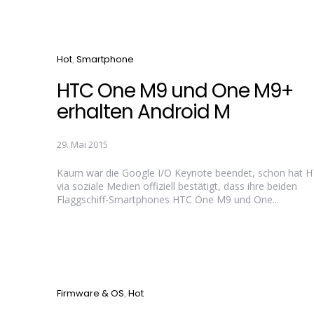
Categories
Hot
Smartphone
HTC One M9 und One M9+
erhalten Android M
29. Mai 2015
Kaum war die Google I/O Keynote beendet, schon hat 
via soziale Medien offiziell bestätigt, dass ihre beiden
Flaggschiff-Smartphones HTC One M9 und One...
Categories
Firmware & OS
Hot