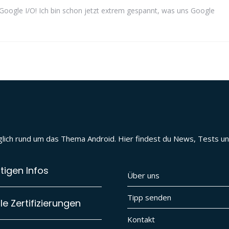
 Google I/O! Ich bin schon jetzt extrem gespannt, was uns Google
täglich rund um das Thema Android. Hier findest du News, Tests 
tigen Infos
Über uns
Tipp senden
e Zertifizierungen
Kontakt