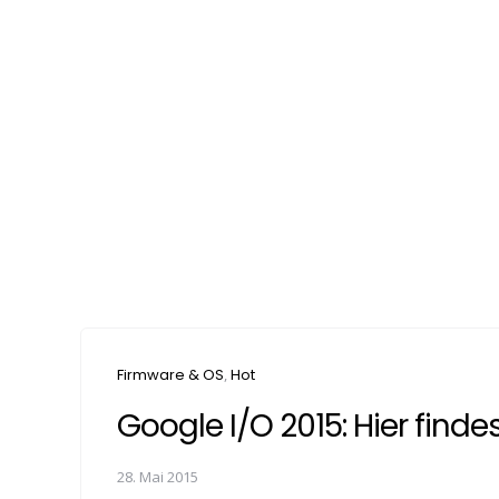
Categories
Firmware & OS
Hot
Google I/O 2015: Hier finde
28. Mai 2015