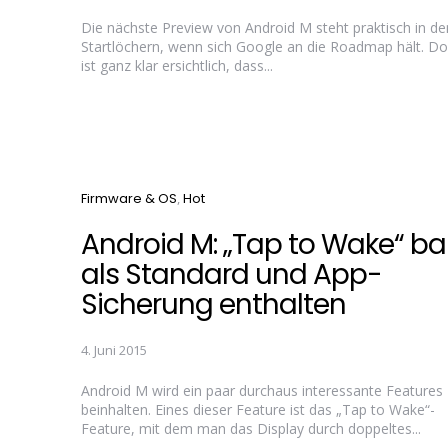
Die nächste Preview von Android M steht praktisch in de
Startlöchern, wenn sich Google an die Roadmap hält. Do
ist ganz klar ersichtlich, dass...
Categories
Firmware & OS
Hot
Android M: „Tap to Wake“ ba
als Standard und App-
Sicherung enthalten
4. Juni 2015
Android M wird ein paar durchaus interessante Features
beinhalten. Eines dieser Feature ist das „Tap to Wake“-
Feature, mit dem man das Display durch doppeltes...