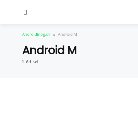
Menu
AndroidBlog.ch
Android M
Android M
5 Artikel